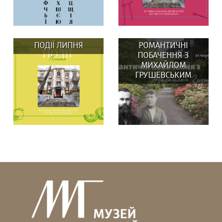
ПОДІЇ ЛИПНЯ
РОМАНТИЧНІ
ПОБАЧЕННЯ З
МИХАЙЛОМ
ГРУШЕВСЬКИМ
До Дня Незалежності
ВИСТАВКИ: 29 та 30
Музей Михайла
серпня о 14:00
Грушевського та бренд...
Вистав(к)а...
У липні в музеї:
Гадаєте, що Михайло
ВИСТАВКИ: Вистав(к)а
Грушевський усе життя
«СВОЇ/ЧУЖІ ЛЮДИ,...
був “батьком...