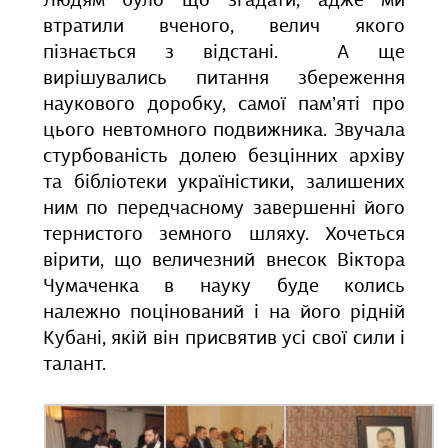
Людям було що згадати, адже ми
втратили вченого, велич якого
пізнається з відстані. А ще
вирішувались питання збереження
наукового доробку, самої пам’яті про
цього невтомного подвижника. Звучала
стурбованість долею безцінних архіву
та бібліотеки україністики, залишених
ним по передчасному завершенні його
тернистого земного шляху. Хочеться
вірити, що величезний внесок Віктора
Чумаченка в науку буде колись
належно поцінований і на його рідній
Кубані, якій він присвятив усі свої сили і
талант.