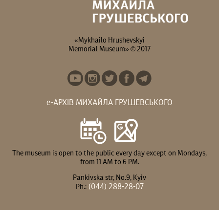
«Mykhailo Hrushevskyi
Memorial Museum» © 2017
е-АРХІВ МИХАЙЛА ГРУШЕВСЬКОГО
The museum is open to the public every day except on Mondays,
from 11 AM to 6 PM.
Pankivska str, No.9, Kyiv
(044) 288-28-07
Ph.: