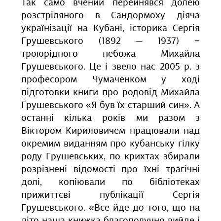
Так само вчений перейнявся долею
розстріляного в Сандормоху діяча
українізації на Кубані, історика Сергія
Грушевського (1892 ─ 1937) −
троюрідного небожа Михайла
Грушевського. Це і звело нас 2005 р. з
професором Чумаченком у ході
підготовки книги про родовід Михайла
Грушевського «Я був їх старший син». А
останні кілька років ми разом з
Віктором Кириловичем працювали над
окремим виданням про кубанську гілку
роду Грушевських, по крихтах збирали
розрізнені відомості про їхні трагічні
долі, копіювали по бібліотеках
прижиттєві публікації Сергія
Грушевського. «Все йде до того, що на