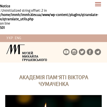
Notice
: Uninitialized string offset: 2 in
/home/immh/immh.kiev.ua/www/wp-content/plugins/qtranslate-
x/qtranslate_utils.php
on line
501
УКР
ENG
АКАДЕМІЯ ПАМ’ЯТІ ВІКТОРА
ЧУМАЧЕНКА