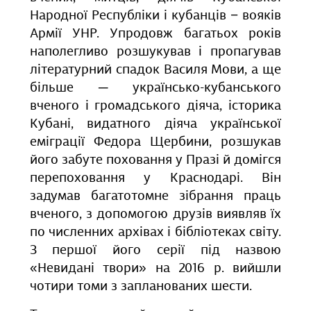
Народної Республіки і кубанців − вояків
Армії УНР. Упродовж багатьох років
наполегливо розшукував і пропагував
літературний спадок Василя Мови, а ще
більше ─ українсько-кубанського
вченого і громадського діяча, історика
Кубані, видатного діяча української
еміграції Федора Щербини, розшукав
його забуте поховання у Празі й домігся
перепоховання у Краснодарі. Він
задумав багатотомне зібрання праць
вченого, з допомогою друзів виявляв їх
по численних архівах і бібліотеках світу.
З першої його серії під назвою
«Невидані твори» на 2016 р. вийшли
чотири томи з запланованих шести.