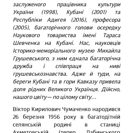
заслуженого працівника культури
України (1998), Кубані (2001) та
Республіки Адигея (2016), професора
(2005), багаторічного голови осередку
Наукового товариства імені Тараса
Шевченка на Кубані. Нас, науковців
Історико-меморіального музею Михайла
Грушевського, з ним єднала багаторічна
дружба і співпраця на ниві
грушевськознавства. Адже й туди, на
береги Кубані та в гори Кавказу привела
доля рідних Великого Українця. Дійсно,
нашого цвіту ─ по цілому світу…
Віктор Кирилович Чумаченко народився
26 березня 1956 року в багатодітній
селянській родині в станиці
Ахметовській (тепер Лабинського