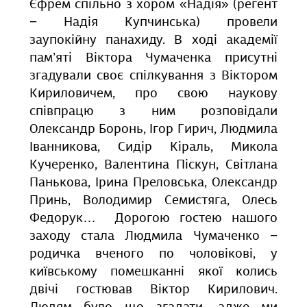
Єфрем спільно з хором «Надія» (регент
− Надія Купчинська) провели
заупокійну панахиду. В ході академії
пам’яті Віктора Чумаченка присутні
згадували своє спілкування з Віктором
Кириловичем, про свою наукову
співпрацю з ним розповідали
Олександр Боронь, Ігор Гирич, Людмила
Іванникова, Сидір Кіраль, Микола
Кучеренко, Валентина Піскун, Світлана
Панькова, Ірина Преловська, Олександр
Принь, Володимир Семистяга, Олесь
Федорук… Дорогою гостею нашого
заходу стала Людмила Чумаченко −
родичка вченого по чоловікові, у
київському помешканні якої колись
двічі гостював Віктор Кирилович.