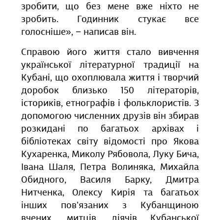
зробити, що без мене вже ніхто не
зробить. Годинник стукає все
голосніше», − написав він.
Справою його життя стало вивчення
української літературної традиції на
Кубані, що охоплювала життя і творчий
доробок близько 150 літераторів,
істориків, етнографів і фольклористів. З
допомогою численних друзів він збирав
розкидані по багатьох архівах і
бібліотеках світу відомості про Якова
Кухаренка, Миколу Рябовола, Луку Бича,
Івана Шаля, Петра Волиняка, Михайла
Обидного, Василя Барку, Дмитра
Нитченка, Олексу Кирія та багатьох
інших пов’язаних з Кубанщиною
вчених, митців, діячів Кубанської