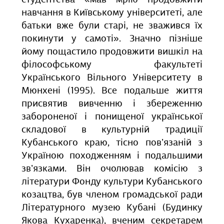
студентства «мав мрію продовжити
навчання в Київському університеті, але
батьки вже були старі, не зважився їх
покинути у самоті». Значно пізніше
йому пощастило продовжити вишкіл на
філософському факультеті
Українського Вільного Університету в
Мюнхені (1995). Все подальше життя
присвятив вивченню і збереженню
забороненої і понищеної української
складової в культурній традиції
Кубанського краю, тісно пов’язаній з
Україною походженням і подальшими
зв’язками. Він очолював комісію з
літератури Фонду культури Кубанського
козацтва, був членом громадської ради
Літературного музею Кубані (Будинку
Якова Кухаренка), вченим секретарем