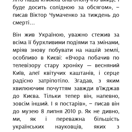
літо наша книжка благополучно вийде і
буде досить солідною за обсягом», −
писав Віктор Чумаченко за тиждень до
смерті…
Він жив Україною, уважно стежив за
всіма її бурхливими подіями та змінами,
мріяв знову побувати на нашій землі,
особливо в Києві: «Вчора побачив по
телевізору стару хроніку ─ весняний
Київ, алеї квітучих каштанів, і серце
радісно затріпотіло. Згадав, з яким
хвилюючим почуттям завжди в’їжджав
до Києва. Тільки тепер він, напевно,
зовсім інший. І я постарів», − писав він
до музею 8 липня 2010 р. Як не дивно,
ми, як і переважна більшість
українських науковців, яких з