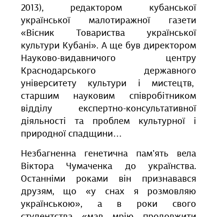
2013), редактором кубанської
української малотиражної газети
«Вісник Товариства української
культури Кубані». А ще був директором
Науково-видавничого центру
Краснодарського державного
університету культури і мистецтв,
старшим науковим співробітником
відділу експертно-консультативної
діяльності та проблем культурної і
природної спадщини…
Незбагненна генетична пам’ять вела
Віктора Чумаченка до українства.
Останніми роками він признавався
друзям, що «у снах я розмовляю
українською», а в роки свого