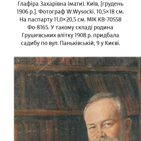
Глафіра Захарівна (мати). Київ, [грудень
1906 р.]. Фотограф W.Wysocki. 10,5×18 см.
На паспарту 11,0×20,5 см. МІК КВ-70558
Фо-8165. У такому складі родина
Грушевських влітку 1908 р. придбала
садибу по вул. Паньківській, 9 у Києві.