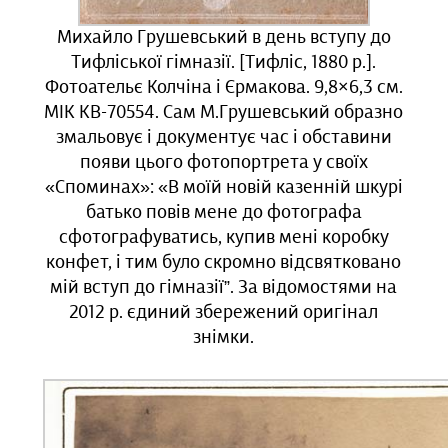
Михайло Грушевський в день вступу до
Тифліської гімназії. [Тифліс, 1880 р.].
Фотоательє Колчіна і Єрмакова. 9,8×6,3 см.
МІК КВ-70554. Сам М.Грушевський образно
змальовує і документує час і обставини
появи цього фотопортрета у своїх
«Споминах»: «В моїй новій казенній шкурі
батько повів мене до фотографа
сфотографуватись, купив мені коробку
конфет, і тим було скромно відсвятковано
мій вступ до гімназії”. За відомостями на
2012 р. єдиний збережений оригінал
знімки.