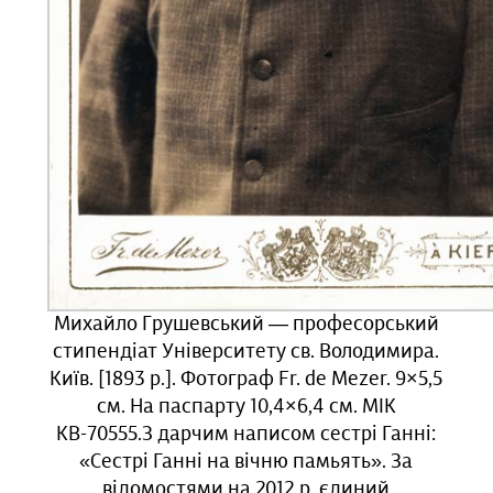
Михайло Грушевський — професорський
стипендіат Університету св. Володимира.
Київ. [1893 р.]. Фотограф Fr. de Mezer. 9×5,5
см. На паспарту 10,4×6,4 см. МІК
КВ-70555.З дарчим написом сестрі Ганні:
«Сестрі Ганні на вічню памьять». За
відомостями на 2012 р. єдиний