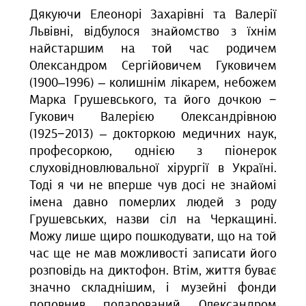
Дякуючи Елеонорі Захарівні та Валерії
Львівні, відбулося знайомство з їхнім
найстаршим на той час родичем
Олександром Сергійовичем
Гуковичем
(1900
–
1996) – колишнім лікарем, небожем
Марка Грушевського, та його дочкою −
Гукович Валерією Олександрівною
(1925−2013)
– докторкою медичних наук,
професоркою, однією з піонерок
слуховідновлювальної хірургії в Україні.
Тоді я чи не вперше чув досі не знайомі
імена давно померлих людей з роду
Грушевських, назви сіл на Черкащині.
Можу лише щиро пошкодувати, що на той
час ще не мав можливості записати його
розповідь на диктофон. Втім, життя буває
значно складнішим, і музейні фонди
поповнив подарований Олександром