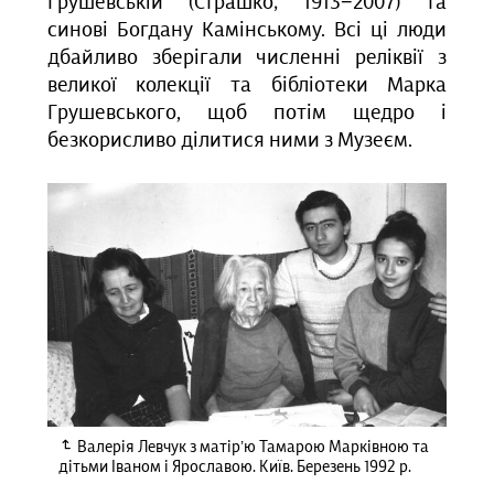
Грушевській
(
С
трашко;
1913
−2007) та
синові Богдану Камінському. Всі ці люди
дбайливо зберігали численні реліквії з
великої колекції та бібліотеки Марка
Грушевського, щоб потім щедро і
безкорисливо ділитися ними з Музеєм.
Валерія Левчук з матір’ю Тамарою Марківною та
дітьми Іваном і Ярославою. Київ. Березень 1992 р.