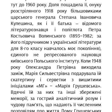
тут до 1960 року. Доля пощадила її, онуку
розстріляного 1918 року більшовиками
царського генерала Степана Івановича
Кулешина, як і її батька – відомого
літературознавця і поліглота Петра
Костьовича Волинського (1893−1982; за
його підручником з української літератури
для 8-го класу навчалось моє покоління),
єдиного не репресованого науковця
київського Польського інституту. Коли 1948
року Олександра Петрівна виходила
заміж, Марія Сильвестрівна подарувала їй
скатертину і серветки з вишитими
ініціалами «МГ» − «Марія Грушевська».
Вдячні їй за них та інші збережені
меморії, за гострий аналітичний розум і
чудову пам’ять, що надають її численним
розповідям про життя Дому Грушевських