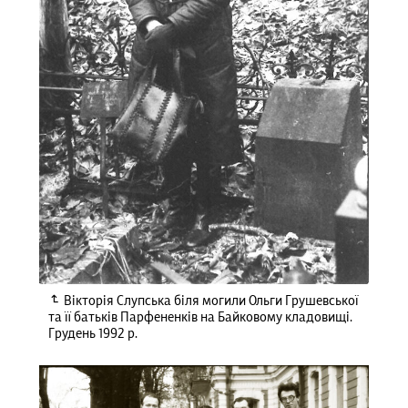
Вікторія Слупська біля могили Ольги Грушевської
та її батьків Парфененків на Байковому кладовищі.
Грудень 1992 р.