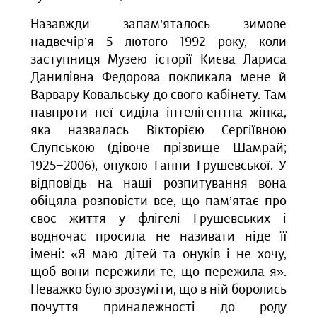
Назавжди запам’яталось зимове
надвечір’я 5 лютого 1992 року, коли
заступниця Музею історії Києва Лариса
Данилівна Федорова покликала мене й
Варвару Ковальську до свого кабінету. Там
навпроти неї сиділа інтелігентна жінка,
яка назвалась Вікторією Сергіївною
Слупською (дівоче прізвище Шамрай;
1925−2006), онукою Ганни Грушевської. У
відповідь на наші розпитування вона
обіцяла розповісти все, що пам’ятає про
своє життя у флігелі Грушевських і
водночас просила не називати ніде її
імені: «Я маю дітей та онуків і не хочу,
щоб вони пережили те, що пережила я».
Неважко було зрозуміти, що в ній боролись
почуття приналежності до роду