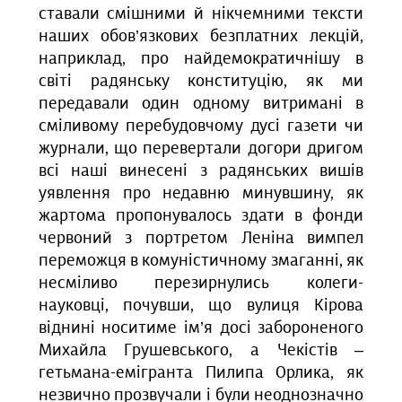
ставали смішними й нікчемними тексти
наших обов’язкових безплатних лекцій,
наприклад, про найдемократичнішу в
світі радянську конституцію, як ми
передавали один одному витримані в
сміливому перебудовчому дусі газети чи
журнали, що перевертали догори дригом
всі наші винесені з радянських вишів
уявлення про недавню минувшину, як
жартома пропонувалось здати в фонди
червоний з портретом Леніна вимпел
переможця в комуністичному змаганні, як
несміливо перезирнулись колеги-
науковці, почувши, що вулиця Кірова
віднині носитиме ім’я досі забороненого
Михайла Грушевського, а Чекістів –
гетьмана-емігранта Пилипа Орлика, як
незвично прозвучали і були неоднозначно