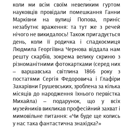
коли ми всім своїм невеликим гуртом
науковців провідали помешкання Ганни
Марківни на вулиці Попова, приніс
незабутнє враження: та тут же з речей
нічого не викидалось! Також пригадується
день, коли її родичка і спадкоємиця
Людмила Георгіївна Чернова віддала нам
решту скарбів, зокрема велику скриню з
різноманітними фотокартками (серед них
– варшавська світлина 1866 року з
постатями Сергія Федоровича і Глафіри
Захарівни Грушевських, зроблена за кілька
місяців до народження їхнього первістка
Михайла) – подарунок, що у всіх
музейників викликав професійний захват і
мимовільне питання: «Чи буде ще колись
у нас така фантастична знахідка?»