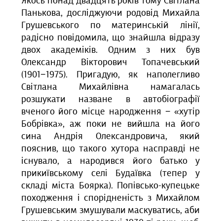
Якось понад двадцять років тому Світлана
Панькова, досліджуючи родовід Михайла
Грушевського по материнській лінії,
радісно повідомила, що знайшла відразу
двох академіків. Одним з них був
Олександр
Вікторович Топачевський
(1901−1975). Пригадую, як наполегливо
Світлана Михайлівна намагалась
розшукати назване в автобіографії
вченого його місце народження − «хутір
Бобрівка», аж поки не вийшла на його
сина Андрія Олександровича, який
пояснив, що такого хутора насправді не
існувало, а народився його батько у
прикиївському селі Будаївка (тепер у
складі міста Боярка). Попівсько-купецьке
походження і спорідненість з Михайлом
Грушевським змушували маскуватись, аби