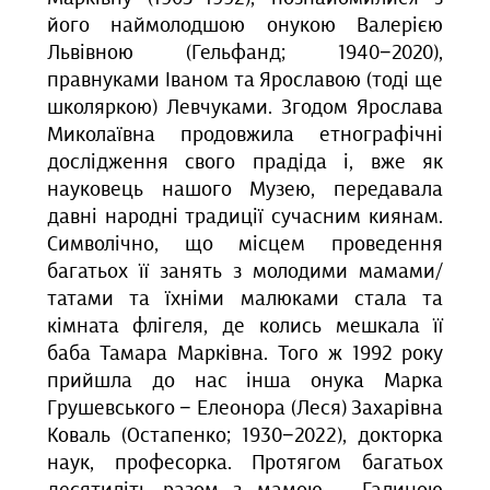
його наймолодшою онукою Валерією
Львівною (Гельфанд; 1940−2020),
правнуками Іваном та Ярославою (тоді ще
школяркою) Левчуками. Згодом Ярослава
Миколаївна продовжила етнографічні
дослідження свого прадіда і, вже як
науковець нашого Музею, передавала
давні народні традиції сучасним киянам.
Символічно, що місцем проведення
багатьох її занять з молодими мамами/
татами та їхніми малюками стала та
кімната флігеля, де колись мешкала її
баба Тамара Марківна. Того ж 1992 року
прийшла до нас
інша онука Марка
Грушевського −
Елеонора (Леся) Захарівна
Коваль (Остапенко; 1930−2022),
доктор
ка
наук
, професорка.
Протягом
багать
ох