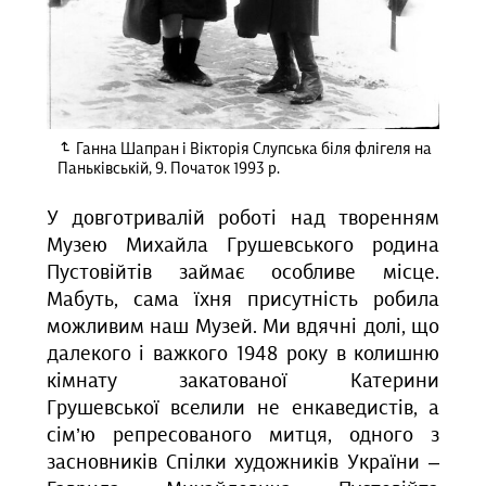
Ганна Шапран і Вікторія Слупська біля флігеля на
Паньківській, 9. Початок 1993 р.
У довготривалій роботі над творенням
Музею Михайла Грушевського родина
Пустовійтів займає особливе місце.
Мабуть, сама їхня присутність робила
можливим наш Музей. Ми вдячні
долі,
що
далекого і важкого 1948 року в колишню
кімнату закатованої Катерини
Грушевської вселили не енкаведистів, а
сім’ю репресованого митця, одного з
засновників Спілки художників України –