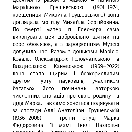
десятиліть разом з мамою – Галиною
Марківною
Грушевською (1901–1974,
хрещениця Михайла Грушевського) вона
доглядала могилу Михайла Сергійовича.
По смерті матері п.
Елеонора сама
виконувала цей добровільно взятий на
себе обов’язок, а з
зародженням М
узею
долучила нас. Разом з доньками Марією
Коваль, Олександрою Головчанською та
Владиславою Каневською (1969−2022)
вона
стала щирим і безкорисливим
другом гурту науковців, учасником
багатьох його починань
, авторкою
численних спогадів про свою родину та
діда Марка
.
Так само хочеться подякувати
за спогади Аллі Анатоліївні Грушевській
(1936−2008) − третій онуці Марка
Федоровича, її мамі
Текл
і
Назарівн
і