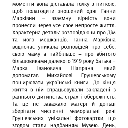
моменти вона діставала голку з ниткою,
щоб полагодити зношений одяг Ганни
Марківни – взаємну вірність вони
пронесли через усе своє непросте життя.
Характерна деталь: розповідаючи про Дім
та його мешканців, Ганна Марківна
водночас уникала розповідей про себе,
свою маму а найбільше – про вбитого
більшовиками далекого 1919 року батька −
Марка Івановича Шапрана, який
допомагав Михайлові Грушевському
поширювати українські книги.
Д
о кінця
життя в ній
спрацьовували закладені з
раннього дитинства страх і обережність.
Та це не заважало матері й доньці
зберігати численні меморіальні речі
Грушевських, унікальні фотокартки, що
згодом стали надбанням Музею. День,