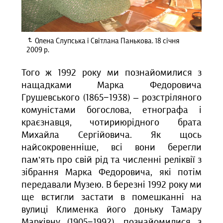
Олена Слупська і Світлана Панькова. 18 січня
2009 р.
Того ж 1992 року ми познайомилися з
нащадками Марка Федоровича
Грушевського (1865−1938) – розстріляного
комуністами богослова, етнографа і
краєзнавця, чотириюрідного брата
Михайла Сергійовича. Як щось
найсокровенніше, всі вони берегли
пам’ять про свій рід та численні реліквії з
зібрання Марка Федоровича, які потім
передавали Музею. В березні 1992 року ми
ще встигли застати в помешканні на
вулиці Клименка його доньку Тамару
Марківну (1905−1992), познайомилися з