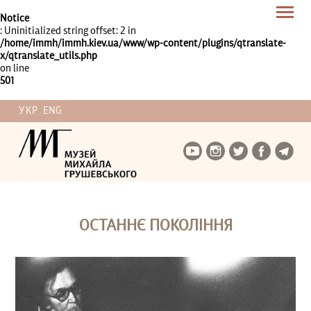
Notice
: Uninitialized string offset: 2 in
/home/immh/immh.kiev.ua/www/wp-content/plugins/qtranslate-
x/qtranslate_utils.php
on line
501
УКР
ENG
ОСТАННЄ ПОКОЛІННЯ