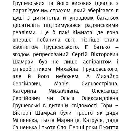
Грушевських та його високих ідеалів з
паралізуючим страхом, який зберігався в
душі з дитинства й упродовж багатьох
десятиліть підтримувався радянськими
реаліями. Ще б пак!
Кімната, де вона
вперше побачила світ, пізніше стала
кабінетом Грушевського. Її батько –
згодом репресований Сергій Вікторович
Шамрай був не лише аспірантом і
співробітником Михайла Грушевського,
але й його небожем. А Михайло
Сергійович, Марія Сильвестрівна,
Катерина Михайлівна, Олександр
Сергійович чи Ольга Олександрівна
Грушевські в дитячій свідомості Тори −
Вікторії Шамрай були просто як дядя
Мішенька, тьотя Маринця, Катруся, дядя
Сашенька і тьотя Оля. Перші роки її життя