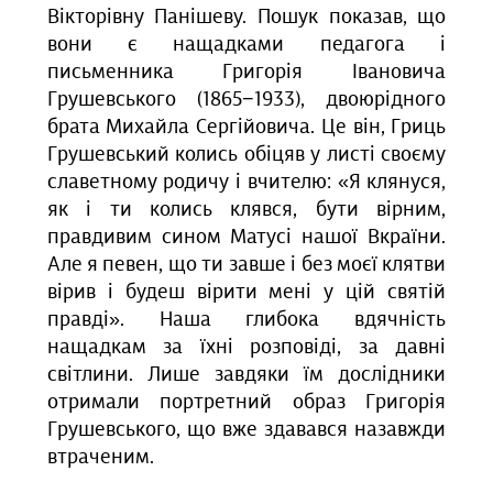
Вікторівну Панішеву. Пошук показав, що
вони є нащадками педагога і
письменника Григорія Івановича
Грушевського (1865−1933), двоюрідного
брата Михайла Сергійовича. Це він, Гриць
Грушевський колись обіцяв у листі своєму
славетному родичу і вчителю: «Я клянуся,
як і ти колись клявся, бути вірним,
правдивим сином Матусі нашої Вкраїни.
Але я певен, що ти завше і без моєї клятви
вірив і будеш вірити мені у цій святій
правді
»
.
Наша глибока вдячність
нащадкам за їхні розповіді, за давні
світлини. Лише завдяки їм дослідники
отримали портретний образ Григорія
Грушевського, що вже здавався назавжди
втраченим.