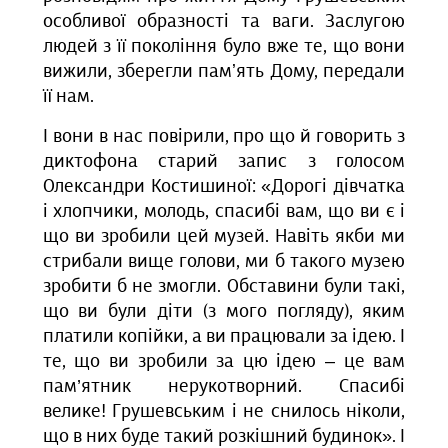
особливої образності та ваги. Заслугою
людей з її покоління було вже те, що вони
вижили, зберегли памʼять Дому, передали
її нам
.
І вони в нас повірили, про що й говорить з
диктофона старий запис з голосом
Олександри Костишиної: «Дорогі дівчатка
і хлопчики, молодь, спасибі вам, що ви є і
що ви зробили цей музей. Навіть якби ми
стрибали вище голови, ми б такого музею
зробити б не змогли. Обставини були такі,
що ви були діти (з мого погляду), яким
платили копійки, а ви працювали за ідею. І
те, що ви зробили за цю ідею – це вам
пам’ятник нерукотворний. Спасибі
велике! Грушевським і не снилось ніколи,
що в них буде такий розкішний будинок». І