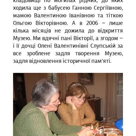
кладовищі по могилах рідних, до яких
ходила ще з бабусею Ганною Сергіївною,
мамою Валентиною Іванівною та тіткою
Ольгою Вікторівною. А в 2006 − лише
кілька місяців не дожила до відкриття
Музею. Ми вдячні пані Вікторії, а згодом −
і її дочці Олені Валентинівні Слупській за
все зроблене задля творення Музею,
задля відновлення історичної пам’яті.