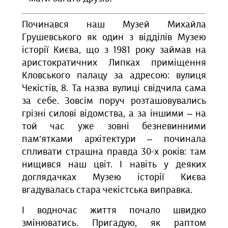
Починався наш Музей Михайла
Грушевського як один з відділів Музею
історії Києва, що з 1981 року займав на
аристократичних Липках приміщення
Кловського палацу за адресою: вулиця
Чекістів, 8. Та назва вулиці свідчила сама
за себе. Зовсім поруч розташовувались
грізні силові відомства, а за іншими – на
той час уже зовні безневинними
пам’ятками архітектури – починала
спливати страшна правда 30-х років: там
нищився наш цвіт. І навіть у деяких
доглядачках Музею історії Києва
вгадувалась стара чекістська виправка.
І водночас життя почало швидко
змінюватись. Пригадую, як раптом