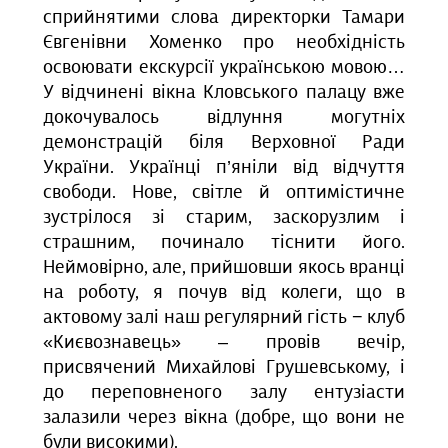
сприйнятими слова директорки Тамари
Євгенівни Хоменко про необхідність
освоювати екскурсії українською мовою…
У відчинені вікна Кловського палацу вже
докочувалось відлуння могутніх
демонстрацій біля Верховної Ради
України. Українці п’яніли від відчуття
свободи. Нове, світле й оптимістичне
зустрілося зі старим, заскорузлим і
страшним, починало тіснити його.
Неймовірно, але, прийшовши якось вранці
на роботу, я почув від колеги, що в
актовому залі наш регулярний гість − клуб
«Києвознавець» – провів вечір,
присвячений Михайлові Грушевському, і
до переповненого залу ентузіасти
залазили через вікна (добре, що вони не
були високими).