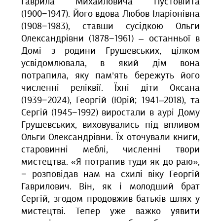
Гаврила Михайловича Пустовійта
(1900−1947). Його вдова Любов Іларіонівна
(1908−1983), ставши сусідкою Ольги
Олександрівни (1878−1961) – останньої в
Домі з родини Грушевських, цілком
усвідомлювала, в який дім вона
потрапила, яку пам’ять бережуть його
численні реліквії. Їхні діти Оксана
(1939−2024), Георгій (Юрій; 1941–2018), та
Сергій (1945−1992) виростали в аурі Дому
Грушевських, виховувались під впливом
Ольги Олександрівни. Їх оточували книги,
старовинні меблі, численні твори
мистецтва. «Я потрапив туди як до раю»,
− розповідав нам на схилі віку Георгій
Гаврилович. Він, як і молодший брат
Сергій, згодом продовжив батьків шлях у
мистецтві. Тепер уже важко уявити