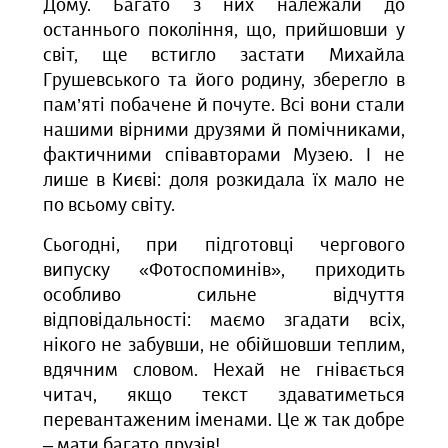
Дому. Багато з них належали до
останнього покоління, що, прийшовши у
світ, ще встигло застати Михайла
Грушевського та його родину, зберегло в
пам’яті побачене й почуте. Всі вони стали
нашими вірними друзями й помічниками,
фактичними співавторами Музею. І не
лише в Києві: доля розкидала їх мало не
по всьому світу.
Сьогодні, при підготовці чергового
випуску «Фотоспоминів», приходить
особливо сильне відчуття
відповідальності: маємо згадати всіх,
нікого не забувши, не обійшовши теплим,
вдячним словом. Нехай не гнівається
читач, якщо текст здаватиметься
перевантаженим іменами. Це ж так добре
– мати багато друзів!