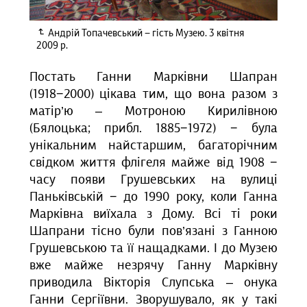
Андрій Топачевський − гість Музею. 3 квітня
2009 р.
Постать Ганни Марківни Шапран
(1918−2000) цікава тим, що вона разом з
матір’ю – Мотроною Кирилівною
(Бялоцька; прибл. 1885−1972) − була
унікальним найстаршим, багаторічним
свідком життя флігеля майже від 1908 −
часу появи Грушевських на вулиці
Паньківській − до 1990 року, коли Ганна
Марківна виїхала з Дому. Всі ті роки
Шапрани тісно були пов’язані з Ганною
Грушевською та її нащадками. І до Музею
вже майже незрячу Ганну Марківну
приводила Вікторія Слупська – онука
Ганни Сергіївни. Зворушувало, як у такі