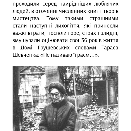
проходили серед найрідніших люблячих
людей, в оточенні численних книг і творів
мистецтва. Тому такими страшними
стали наступні лихоліття, які принесли
важкі втрати, посіяли горе, страх і злидні,
змушували оцінювати свої 36 років життя
в Домі Грушевських словами Тараса
Шевченка: «Не називаю її раєм…».