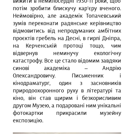
вижити в немилосердні 1930-ті роки, щоб
потім зробити блискучу кар’єру вченого.
Неймовірно, але академік Топачевський
зумів переконати радянське керівництво
відмовитись від непродуманих амбітних
проєктів гребель на Десні, в гирлі Дніпра,
на Керченській протоці тощо, чим
відвернув неминучу екологічну
катастрофу. Все це стало відомим завдяки
синові академіка – Андрію
Олександровичу. Письменник і
кінодраматург, один з засновників
природоохоронного руху в літературі та
кіно, він став щирим і безкорисливим
другом Музею, а подаровані ним унікальні
фотокартки прикрасили музейну
експозицію.