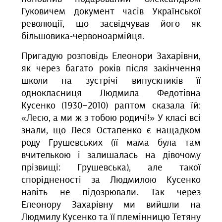
Гуковичем документ часів Української
революції, що засвідчував його як
більшовика-червоноармійця.
Пригадую розповідь Елеонори Захарівни,
як через багато років після закінчення
школи на зустрічі випускників її
однокласниця Людмила Федотівна
Кусенко (1930−2010) раптом сказала їй:
«Лесю, а ми ж з тобою родичі!» У класі всі
знали, що Леся Остапенко є нащадком
роду Грушевських (її мама була там
вчителькою і залишалась на дівочому
прізвищі: Грушевська), але такої
спорідненості за Людмилою Кусенко
навіть не підозрювали. Так через
Елеонору Захарівну ми вийшли на
Людмилу Кусенко та її племінницю Тетяну