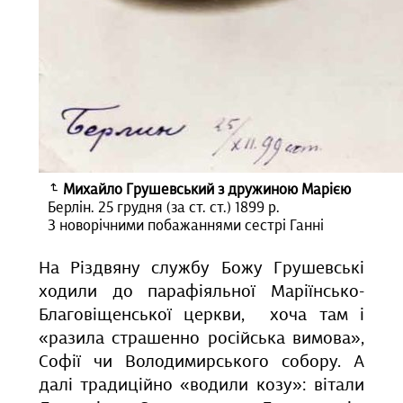
Михайло Грушевський з дружиною Марією
Берлін. 25 грудня (за ст. ст.) 1899 р.
З новорічними побажаннями сестрі Ганні
На Різдвяну службу Божу Грушевські
ходили до парафіяльної Маріїнсько-
Благовіщенської церкви, хоча там і
«разила страшенно російська вимова»,
Софії чи Володимирського собору. А
далі традиційно «водили козу»: вітали