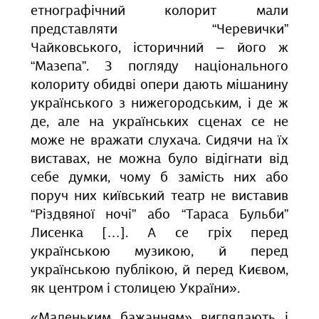
етнографічний колорит мали
представляти “Черевички”
Чайковського, історичний – його ж
“Мазепа”. З погляду національного
колориту обидві опери дають мішанину
українського з нижегородським, і де ж
де, але на українських сценах се не
може не вражати слухача. Сидячи на їх
виставах, не можна було відігнати від
себе думки, чому б замість них або
поруч них київський театр не виставив
“Різдвяної ночі” або “Тараса Бульби”
Лисенка […]. А се гріх перед
українською музикою, й перед
українською публікою, й перед Києвом,
як центром і столицею України».
«Маленьким бажанням» виглядають і