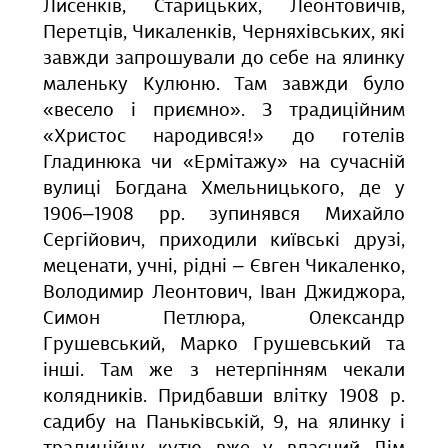
Лисенків, Старицьких, Леонтовичів,
Перетців, Чикаленків, Черняхівських, які
завжди запрошували до себе на ялинку
маленьку Кулюню. Там завжди було
«весело і приємно». З традиційним
«Христос народився!» до готелів
Гладинюка чи «Ермітажу» на сучасній
вулиці Богдана Хмельницького, де у
1906–1908 рр. зупинявся Михайло
Сергійович, приходили київські друзі,
меценати, учні, рідні – Євген Чикаленко,
Володимир Леонтович, Іван Джиджора,
Симон Петлюра, Олександр
Грушевський, Марко Грушевський та
інші. Там же з нетерпінням чекали
колядників. Придбавши влітку 1908 р.
садибу на Паньківській, 9, на ялинку і