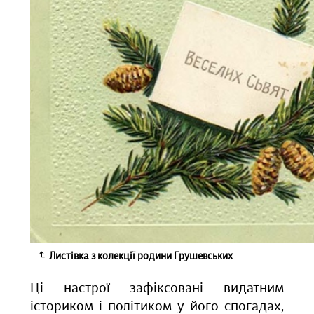
Листівка з колекції родини Грушевських
Ці настрої зафіксовані видатним
істориком і політиком у його спогадах,