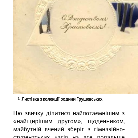
Листівка з колекції родини Грушевських
Цю звичку ділитися найпотаємнішим з
«найщирішим другом», щоденником,
майбутній вчений зберіг з гімназійно-
студентських часів на все подальше