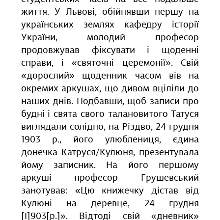
життя. У Львові, обійнявши першу на
українських землях кафедру історії
України, молодий професор
продовжував фіксувати і щоденні
справи, і «святочні церемонії». Свій
«дорослий» щоденник часом вів на
окремих аркушах, що дивом вціліли до
наших днів. Подбавши, щоб записи про
будні і свята свого талановитого Татуся
виглядали солідно, на Різдво, 24 грудня
1903 р., його улюблениця, єдина
донечка Катруся/Кулюня, презентувала
йому записник. На його першому
аркуші професор Грушевський
занотував: «Цю книжечку дістав від
Кулюні на деревце, 24 грудня
[І]903[р.]». Відтоді свій «дневник»