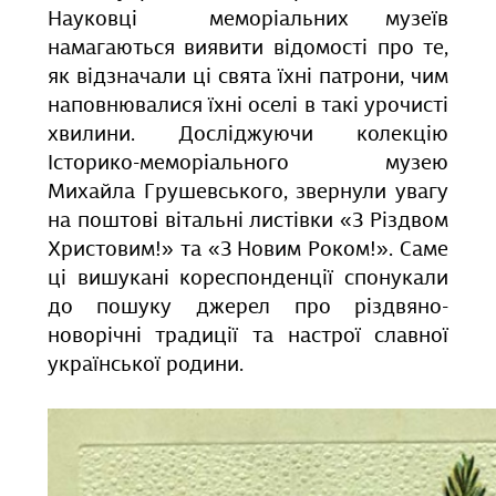
Науковці меморіальних музеїв
намагаються виявити відомості про те,
як відзначали ці свята їхні патрони, чим
наповнювалися їхні оселі в такі урочисті
хвилини. Досліджуючи колекцію
Історико-меморіального музею
Михайла Грушевського, звернули увагу
на поштові вітальні листівки «З Різдвом
Христовим!» та «З Новим Роком!». Саме
ці вишукані кореспонденції спонукали
до пошуку джерел про різдвяно-
новорічні традиції та настрої славної
української родини.