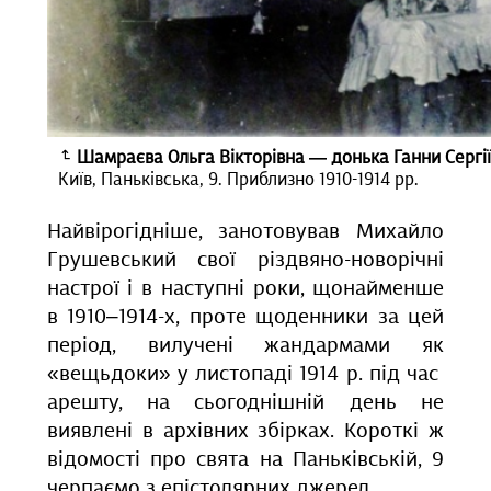
Шамраєва Ольга Вікторівна — донька Ганни Cергі
Київ, Паньківська, 9. Приблизно 1910-1914 рр.
Найвірогідніше, занотовував Михайло
Грушевський свої різдвяно-новорічні
настрої і в наступні роки, щонайменше
в 1910–1914-х, проте щоденники за цей
період, вилучені жандармами як
«вещьдоки» у листопаді 1914 р. під час
арешту, на сьогоднішній день не
виявлені в архівних збірках. Короткі ж
відомості про свята на Паньківській, 9
черпаємо з епістолярних джерел.