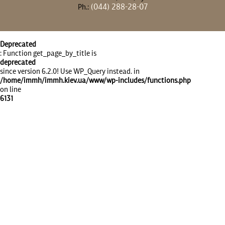
(044) 288-28-07
Ph.:
Deprecated
: Function get_page_by_title is
deprecated
since version 6.2.0! Use WP_Query instead. in
/home/immh/immh.kiev.ua/www/wp-includes/functions.php
on line
6131