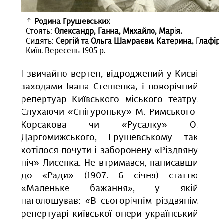
Родина Грушевських
Стоять:
Олександр, Ганна, Михайло, Марія.
Сидять:
Сергій та Ольга Шамраєви, Катерина, Глафі
Київ. Вересень 1905 р.
І звичайно вертеп, відроджений у Києві
заходами Івана Стешенка, і новорічний
репертуар Київського міського театру.
Слухаючи «Снігуроньку» М. Римського-
Корсакова чи «Русалку» О.
Даргомижського, Грушевському так
хотілося почути і заборонену «Різдвяну
ніч» Лисенка. Не втримався, написавши
до «Ради» (1907. 6 січня) статтю
«Маленьке бажання», у якій
наголошував: «В сьогорічнім різдвянім
репертуарі київської опери український