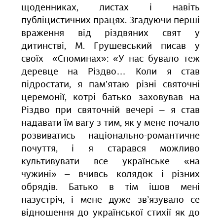
щоденниках, листах і навіть
публіцистичних працях. Згадуючи перші
враження від різдвяних свят у
дитинстві, М. Грушевський писав у
своїх «Споминах»: «У нас бувало теж
деревце на Різдво… Коли я став
підростати, я пам’ятаю різні святочні
церемонії, котрі батько заховував на
Різдво при святочній вечері – я став
надавати їм вагу з тим, як у мене почало
розвиватись національно-романтичне
почуття, і я старався можливо
культивувати все українське «на
чужині» – вчивсь колядок і різних
обрядів. Батько в тім ішов мені
назустріч, і мене дуже зв’язувало се
відношення до української стихії як до