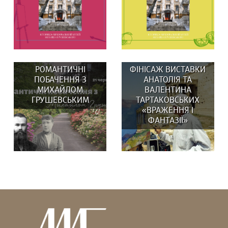
РОМАНТИЧНІ
ФІНІСАЖ ВИСТАВКИ
ПОБАЧЕННЯ З
АНАТОЛІЯ ТА
МИХАЙЛОМ
ВАЛЕНТИНА
ГРУШЕВСЬКИМ
ТАРТАКОВСЬКИХ
«ВРАЖЕННЯ І
ВИСТАВКИ: 29 та 30
У липні в музеї:
ФАНТАЗІЇ»
серпня о 14:00
ВИСТАВКИ: Вистав(к)а
Вистав(к)а...
«СВОЇ/ЧУЖІ ЛЮДИ,...
Гадаєте, що Михайло
В останній день