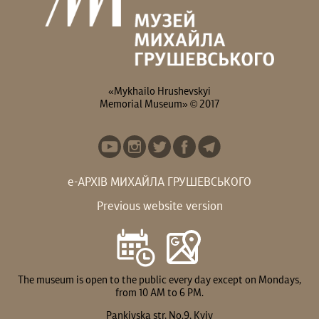
Грушевський усе життя
експозиції на вас чекає
був “батьком...
особлива...
«Mykhailo Hrushevskyi
Memorial Museum» © 2017
е-АРХІВ МИХАЙЛА ГРУШЕВСЬКОГО
Previous website version
The museum is open to the public every day except on Mondays,
from 10 AM to 6 PM.
Pankivska str, No.9, Kyiv