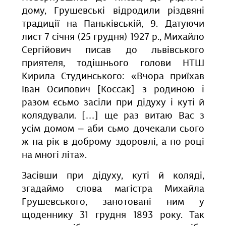
дому, Грушевські відродили різдвяні
традиції на Паньківській, 9. Датуючи
лист 7 січня (25 грудня) 1927 р., Михайло
Сергійович писав до львівського
приятеля, тодішнього голови НТШ
Кирила Студинського: «Вчора приїхав
Іван Осипович [Коссак] з родиною і
разом єсьмо засіли при дідуху і куті й
колядували. […] ще раз витаю Вас з
усім домом – аби сьмо дочекали сього
ж на рік в доброму здоровлі, а по році
на многі літа».
Засівши при дідуху, куті й коляді,
згадаймо слова магістра Михайла
Грушевського, занотовані ним у
щоденнику 31 грудня 1893 року. Так