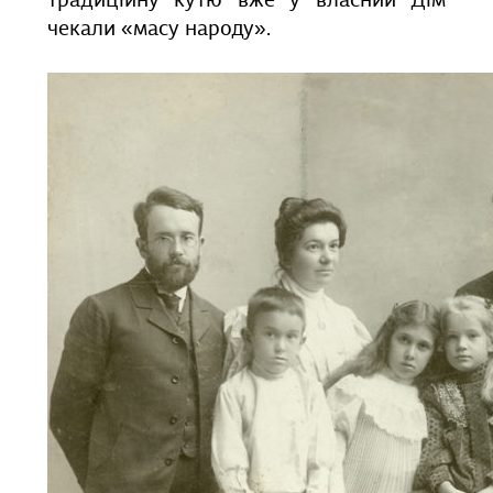
традиційну кутю вже у власний Дім
чекали «масу народу».