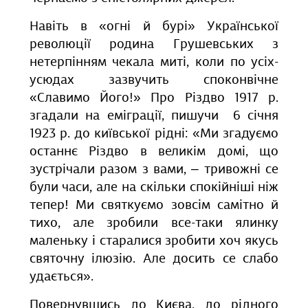
Навіть в «огні й бурі» Української
революції родина Грушевських з
нетерпінням чекала миті, коли по усіх-
усюдах зазвучить споконвічне
«Славимо Його!» Про Різдво 1917 р.
згадали на еміграції, пишучи 6 січня
1923 р. до київської рідні: «Ми згадуємо
останнє Різдво в великім домі, що
зустрічали разом з вами, – тривожні се
були часи, але на скільки спокійніші ніж
тепер! Ми святкуємо зовсім самітно й
тихо, але зробили все-таки ялинку
маленьку і старалися зробити хоч якусь
святочну ілюзію. Але досить се слабо
удається».
Повернувшись до Києва, до рідного