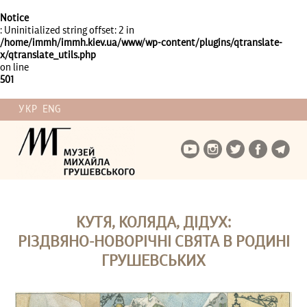
Notice
: Uninitialized string offset: 2 in
/home/immh/immh.kiev.ua/www/wp-content/plugins/qtranslate-
x/qtranslate_utils.php
on line
501
УКР
ENG
КУТЯ, КОЛЯДА, ДІДУХ:
РІЗДВЯНО-НОВОРІЧНІ СВЯТА В РОДИНІ
ГРУШЕВСЬКИХ