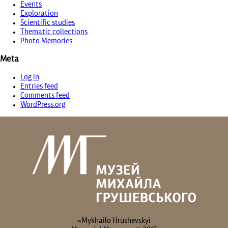
Events
Exploration
Scientific studies
Thematic collections
Photo Memories
Meta
Log in
Entries feed
Comments feed
WordPress.org
«Mykhailo Hrushevskyi