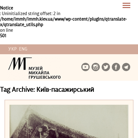
Notice
: Uninitialized string offset: 2 in
/home/immh/immh.kiev.ua/www/wp-content/plugins/qtranslate-
x/qtranslate_utils.php
on line
501
УКР
ENG
Tag Archive: Київ-пасажирський