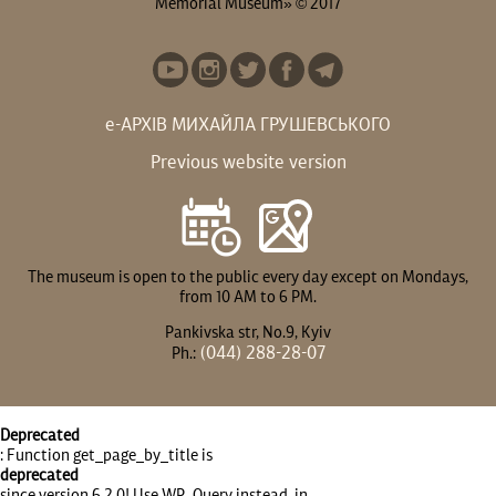
Memorial Museum» © 2017
е-АРХІВ МИХАЙЛА ГРУШЕВСЬКОГО
Previous website version
The museum is open to the public every day except on Mondays,
from 10 AM to 6 PM.
Pankivska str, No.9, Kyiv
(044) 288-28-07
Ph.:
Deprecated
: Function get_page_by_title is
deprecated