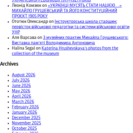
УКРАЇНСЬКОЇ РЕВОЛЮЦІЇ 1917‒1921 РОКІВ
Леонід Комзюк
on
«УКРАЇНЦІ МУСЯТЬ СТАТИ НАЦІЄЮ…»
МИХАЙЛО ГРУШЕВСЬКИЙ ТА ЙОГО КОНСТИТУЦІЙНИЙ
ПРОЄКТ 1905 РОКУ
Ототюк Олександр
on
Інструкторська школа старшин:
первісток військової педагогіки та системи військової освіти
УНР
Аля Варсава
on
З музейних практик Михайла Грушевського:
Виставка пам’яті Володимира Антоновича
Halina Segal
on
Katerina Hrushevskaya’s photos from the
collection of the museum
Archives
August 2026
July 2026
June 2026
May 2026
April 2026
March 2026
February 2026
January 2026
December 2025
November 2025
October 2025