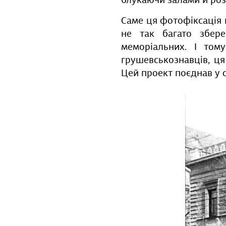
блукаючи залами й роз
Саме ця фотофіксація
не так багато збере
меморіальних. І том
грушевськознавців, ця
Цей проект поєднав у с