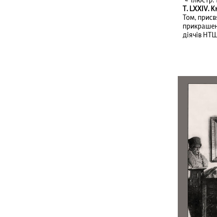
Ілюстр. 1
Т. LXXІV. Кн
Том, присв
прикрашени
діячів НТ