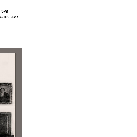
 був
раїнських