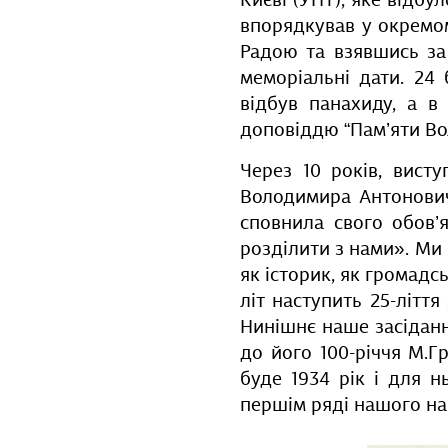
Києві (УНТ), яке відбул
впорядкував у окремом
Радою та взявшись за
меморіальні дати. 24 
відбув панахиду, а в
доповіддю “Пам’яти В
Через 10 років, вист
Володимира Антоновича
сповнила свого обов’
розділити з нами». Ми 
як історик, як громадс
літ наступить 25-літт
Нинішнє наше засідан
до його 100-річчя М.Г
буде 1934 рік і для н
першім ряді нашого на