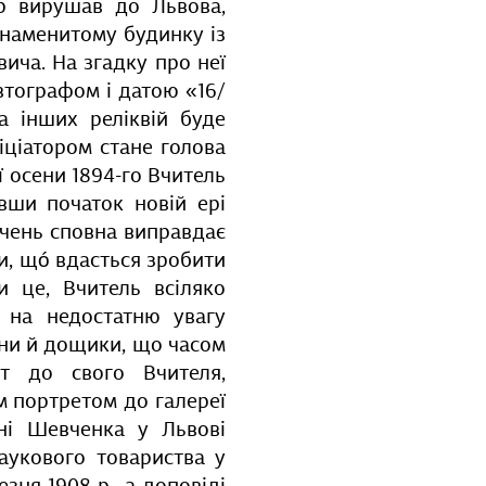
р вирушав до Львова,
знаменитому будинку із
ича. На згадку про неї
тографом і датою «16/
а інших реліквій буде
ніціатором стане голова
ї осени 1894-го Вчитель
вши початок новій ері
учень сповна виправдає
ти, щó вдасться зробити
 це, Вчитель всіляко
в на недостатню увагу
ани й дощики, що часом
ет до свого Вчителя,
м портретом до галереї
ені Шевченка у Львові
аукового товариства у