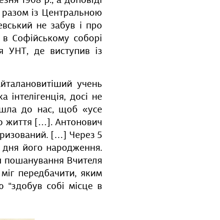
езня 1908 р., а доповіді
і разом із Центральною
вський не забув і про
а в Софійському соборі
я УНТ, де виступив із
айталановитіший учень
 інтелігенція, досі не
йшла до нас, щоб «усе
го життя […]. Антонович
яризований. […] Через 5
з дня його народження.
ти пошанування Вчителя
 міг передбачити, яким
ю “здобув собі місце в