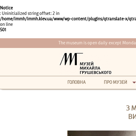
Notice
: Uninitialized string offset: 2 in
/home/immh/immh.kiev.ua/www/wp-content/plugins/qtranslate-x/qtra
on line
501
The museum is open daily except Monday
ГОЛОВНА
ПРО МУЗЕЙ
З 
В