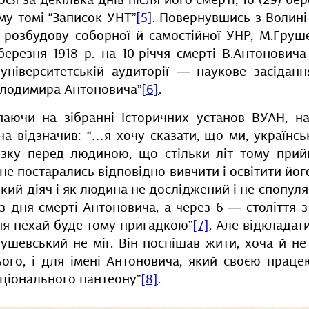
ося за декілька днів після його смерті, 16 (29) бер
у томі “Записок УНТ”
[5]
. Повернувшись з Волин
 розбудову соборної й самостійної УНР, М.Груше
березня 1918 р. на 10-річчя смерті В.Антонович
 університетській аудиторії — наукове засіданн
олодимира Антоновича”
[6]
.
упаючи на зібранні Історичних установ ВУАН, н
 відзначив: “…я хочу сказати, що ми, українська
язку перед людиною, що стільки літ тому при
не постарались відповідно вивчити і освітити йо
ький діяч і як людина не досліджений і не спопул
я з дня смерті Антоновича, а через 6 — століття 
ня нехай буде тому пригадкою”
[7]
. Але відклада
рушевський не міг. Він поспішав жити, хоча й не
ього, і для імені Антоновича, який своєю праце
ціонального пантеону”
[8]
.