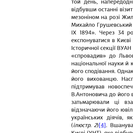
той день, напередод
відбувши останні візи
мезоніном на розі Жил
Михайло Грушевський 
ІХ 1894». Через 34 р
експонуватися в Києві 
Історичної секції ВУАН
«спровадив» до Львов
національної науки й 
його сподівання. Однак
його вихованцю. Нас
підтримував новоспе
В.Антоновича до його 
затьмарювали ці вза
відзначаючи його ювіл
українських діячів, 
(
ілюстр. 2
)
[4]
. Вшанува