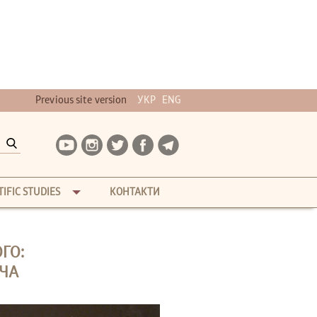
Previous site version
УКР
ENG
TIFIC STUDIES
КОНТАКТИ
ГО:
ЧА