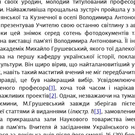
ні своїх уродин, молодий титулований професо
ти. Найважливіша прощальна зустріч пройшла у 
янської та Кузнечної в оселі Володимира Антонов
презентував Учителю свою останню світлину з ав
оки цей знімок серед сотень фотодокументів т
на виставці пам’яті Володимира Антоновича. Її і
 академік Михайло Грушевський, якого тої далеко
а на першу кафедру української історії, покла
культури. Він щиро вірив, що найталановитіший 
, навіть такий маститий вчений не міг передбачи
правді, це був найкращий вибір. Усвідомлюючи
ченого професора
[1]
, хоча той часом і наріка
важливих проектів
[2]
. Однак, незважаючи на тум
ємини, М.Грушевський завжди зберігав пієт
еї статтями й виданнями (
ілюстр. 1
)
[3]
, замовлени
яка прикрашала зали Наукового товариства ім
в пам’ять Вчителя й засіданням Українського н