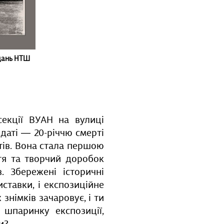
ідань НТШ
секції ВУАН на вулиці
 даті — 20-річчю смерті
тів. Вона стала першою
тя та творчий доробок
. Збережені історичні
ставки, і експозиційне
 знімків зачаровує, і ти
шпаринку експозиції,