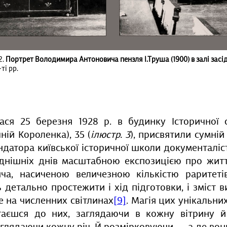
2.
Портрет Володимира Антоновича пензля І.Труша (1900) в залі зас
-ті рр.
лася 25 березня 1928 р. в будинку Історичної 
ій Короленка), 35 (
ілюстр. 3
), присвятили сумній
ндатора київської історичної школи документаліс
днішніх днів масштабною експозицією про жит
а, насиченою величезною кількістю раритетів
детально простежити і хід підготовки, і зміст ви
е на численних світлинах
[9]
. Магія цих унікальних
таєшся до них, заглядаючи в кожну вітрину й 