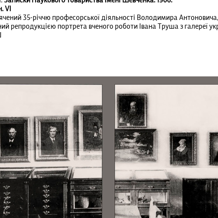
.
Записки Наукового товариства імені Шевченка. 1906.
. VІ
ячений 35-річчю професорської діяльності Володимира Антоновича,
й репродукцією портрета вченого роботи Івана Труша з галереї ук
Ш