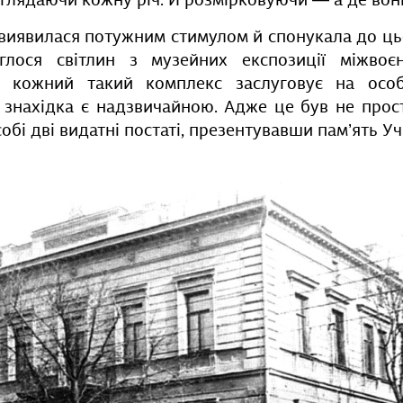
глядаючи кожну річ. Й розмірковуючи — а де вон
 виявилася потужним стимулом й спонукала до ць
глося світлин з музейних експозиції міжвоє
у кожний такий комплекс заслуговує на особ
 знахідка є надзвичайною. Адже це був не прос
обі дві видатні постаті, презентувавши пам’ять Уч