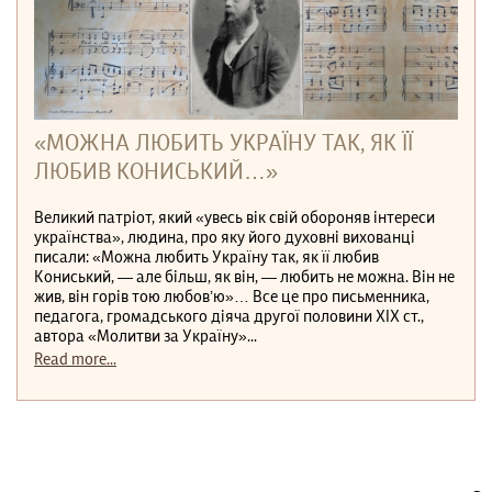
«МОЖНА ЛЮБИТЬ УКРАЇНУ ТАК, ЯК ЇЇ
ЛЮБИВ КОНИСЬКИЙ…»
Великий патріот, який «увесь вік свій обороняв інтереси
українства», людина, про яку його духовні вихованці
писали: «Можна любить Україну так, як її любив
Кониський, — але більш, як він, — любить не можна. Він не
жив, він горів тою любов’ю»… Все це про письменника,
педагога, громадського діяча другої половини ХІХ ст.,
автора «Молитви за Україну»...
Read more...