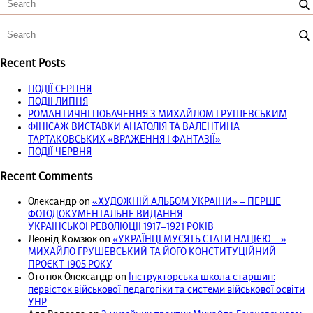
Recent Posts
ПОДІЇ СЕРПНЯ
ПОДІЇ ЛИПНЯ
РОМАНТИЧНІ ПОБАЧЕННЯ З МИХАЙЛОМ ГРУШЕВСЬКИМ
ФІНІСАЖ ВИСТАВКИ АНАТОЛІЯ ТА ВАЛЕНТИНА
ТАРТАКОВСЬКИХ «ВРАЖЕННЯ І ФАНТАЗІЇ»
ПОДІЇ ЧЕРВНЯ
Recent Comments
Олександр
on
«ХУДОЖНІЙ АЛЬБОМ УКРАЇНИ» – ПЕРШЕ
ФОТОДОКУМЕНТАЛЬНЕ ВИДАННЯ
УКРАЇНСЬКОЇ РЕВОЛЮЦІЇ 1917‒1921 РОКІВ
Леонід Комзюк
on
«УКРАЇНЦІ МУСЯТЬ СТАТИ НАЦІЄЮ…»
МИХАЙЛО ГРУШЕВСЬКИЙ ТА ЙОГО КОНСТИТУЦІЙНИЙ
ПРОЄКТ 1905 РОКУ
Ототюк Олександр
on
Інструкторська школа старшин:
первісток військової педагогіки та системи військової освіти
УНР