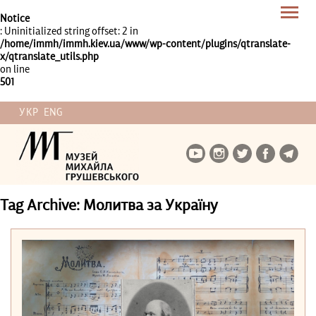
Notice
: Uninitialized string offset: 2 in
/home/immh/immh.kiev.ua/www/wp-content/plugins/qtranslate-
x/qtranslate_utils.php
on line
501
УКР
ENG
Tag Archive: Молитва за Україну