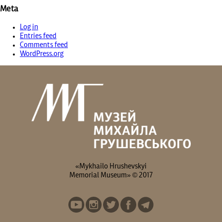
Meta
Log in
Entries feed
Comments feed
WordPress.org
«Mykhailo Hrushevskyi
Memorial Museum» © 2017