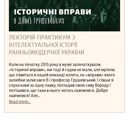
ЛЕКТОРІЙ-ПРАКТИКУМ З
ІНТЕЛЕКТУАЛЬНОЇ ІСТОРІЇ
РАННЬОМОДЕРНОЇ УКРАЇНИ
Коли на початку 2015 року в музеї започаткували
«Історичні вправи», ми тоді й гадки не мали, але мріяли,
що з’явиться в нашій команді колега, на «вправи» якого
залюбки записався б і професор Грушевський. І сівши зі
слухачами за одну лавку, погладив свою сиву бороду і
потішився, що таки в нього чогось навчилися. Добре
навчилися! Але...
Read more...