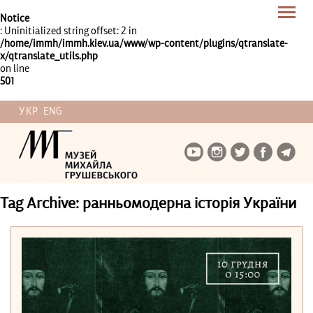
Notice
: Uninitialized string offset: 2 in
/home/immh/immh.kiev.ua/www/wp-content/plugins/qtranslate-
x/qtranslate_utils.php
on line
501
УКР
ENG
Tag Archive: ранньомодерна історія України