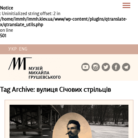
Notice
: Uninitialized string offset: 2 in
/home/immh/immh.kiev.ua/www/wp-content/plugins/qtranslate-
x/qtranslate_utils.php
on line
501
УКР
ENG
Tag Archive: вулиця Січових стрільців