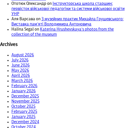
Ототюк Олександр
on
Інструкторська школа старшин:
первісток військової педагогіки та системи військової освіти
УНР
Аля Варсава
on
З музейних практик Михайла Грушевського:
Виставка пам’яті Володимира Антоновича
Halina Segal
on
Katerina Hrushevskaya’s photos from the
collection of the museum
Archives
August 2026
July 2026
June 2026
May 2026
April 2026
March 2026
February 2026
January 2026
December 2025
November 2025
October 2025
February 2025
January 2025
December 2024
October 2024