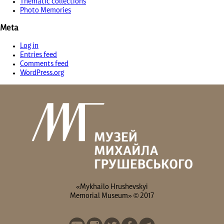
Thematic collections
Photo Memories
Meta
Log in
Entries feed
Comments feed
WordPress.org
«Mykhailo Hrushevskyi
Memorial Museum» © 2017