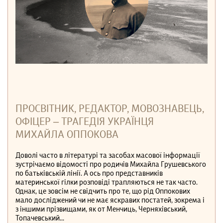
ПРОСВІТНИК, РЕДАКТОР, МОВОЗНАВЕЦЬ,
ОФІЦЕР – ТРАГЕДІЯ УКРАЇНЦЯ
МИХАЙЛА ОППОКОВА
Доволі часто в літературі та засобах масової інформації
зустрічаємо відомості про родичів Михайла Грушевського
по батьківській лінії. А ось про представників
материнської гілки розповіді трапляються не так часто.
Однак, це зовсім не свідчить про те, що рід Оппокових
мало досліджений чи не має яскравих постатей, зокрема і
з іншими прізвищами, як от Менчиць, Черняхівський,
Топачевський...