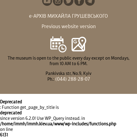
е-АРХІВ МИХАЙЛА ГРУШЕВСЬКОГО
Previous website version
The museum is open to the public every day except on Mondays,
from 10 AM to 6 PM.
Pankivska str, No.9, Kyiv
(044) 288-28-07
Ph.:
Deprecated
: Function get_page_by_title is
deprecated
since version 6.2.0! Use WP_Query instead. in
/home/immh/immh.kiev.ua/www/wp-includes/functions.php
on line
6131