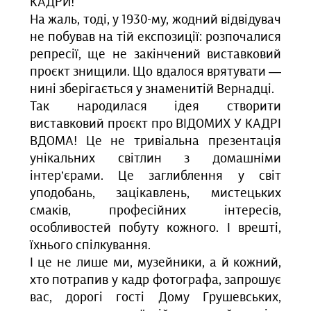
КАДРИ!
На жаль, тоді, у 1930-му, жодний відвідувач
не побував на тій експозиції: розпочалися
репресії, ще не закінчений виставковий
проєкт знищили. Що вдалося врятувати —
нині зберігається у знаменитій Вернадці.
Так народилася ідея створити
виставковий проєкт про ВІДОМИХ У КАДРІ
ВДОМА! Це не тривіальна презентація
унікальних світлин з домашніми
інтер’єрами. Це заглиблення у світ
уподобань, зацікавлень, мистецьких
смаків, професійних інтересів,
особливостей побуту кожного. І врешті,
їхнього спілкування.
І це не лише ми, музейники, а й кожний,
хто потрапив у кадр фотографа, запрошує
вас, дорогі гості Дому Грушевських,