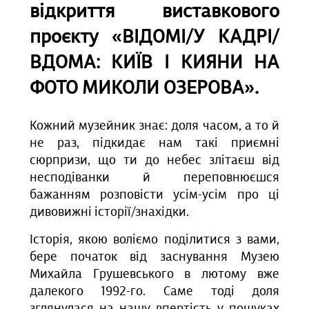
відкриття виставкового
проєкту «ВІДОМІ/У КАДРІ/
ВДОМА: КИЇВ І КИЯНИ НА
ФОТО МИКОЛИ ОЗЕРОВА».
Кожний музейник знає: доля часом, а то й
не раз, підкидає нам такі приємні
сюрпризи, що ти до небес злітаєш від
несподіванки й переповнюєшся
бажанням розповісти усім-усім про ці
дивовижні історії/знахідки.
Історія, якою воліємо поділитися з вами,
бере початок від заснування Музею
Михайла Грушевського в лютому вже
далекого 1992-го. Саме тоді доля
зглянулася на нашу впертість у пошуках