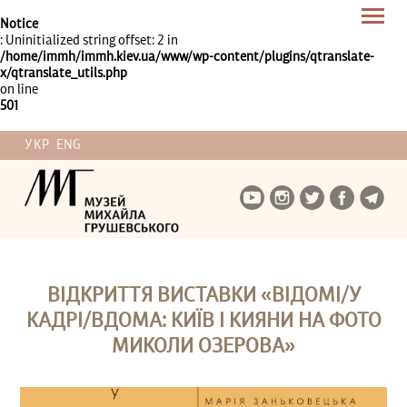
Notice
: Uninitialized string offset: 2 in
/home/immh/immh.kiev.ua/www/wp-content/plugins/qtranslate-
x/qtranslate_utils.php
on line
501
УКР
ENG
ВІДКРИТТЯ ВИСТАВКИ «ВІДОМІ/У
КАДРІ/ВДОМА: КИЇВ І КИЯНИ НА ФОТО
МИКОЛИ ОЗЕРОВА»