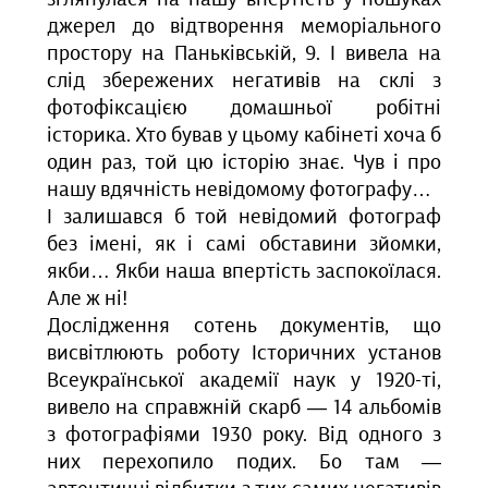
джерел до відтворення меморіального
простору на Паньківській, 9. І вивела на
слід збережених негативів на склі з
фотофіксацією домашньої робітні
історика. Хто бував у цьому кабінеті хоча б
один раз, той цю історію знає. Чув і про
нашу вдячність невідомому фотографу…
І залишався б той невідомий фотограф
без імені, як і самі обставини зйомки,
якби… Якби наша впертість заспокоїлася.
Але ж ні!
Дослідження сотень документів, що
висвітлюють роботу Історичних установ
Всеукраїнської академії наук у 1920-ті,
вивело на справжній скарб — 14 альбомів
з фотографіями 1930 року. Від одного з
них перехопило подих. Бо там —