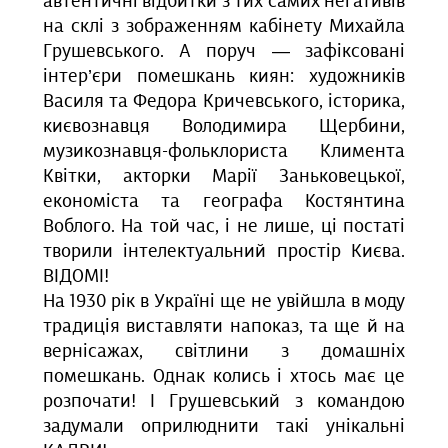
автентичні відбитки з тих самих негативів
на склі з зображенням кабінету Михайла
Грушевського. А поруч — зафіксовані
інтер’єри помешкань киян: художників
Василя та Федора Кричевського, історика,
києвознавця Володимира Щербини,
музикознавця-фольклориста Климента
Квітки, акторки Марії Заньковецької,
економіста та географа Костянтина
Воблого. На той час, і не лише, ці постаті
творили інтелектуальний простір Києва.
ВІДОМІ!
На 1930 рік в Україні ще не увійшла в моду
традиція виставляти напоказ, та ще й на
вернісажах, світлини з домашніх
помешкань. Однак колись і хтось має це
розпочати! І Грушевський з командою
задумали оприлюднити такі унікальні