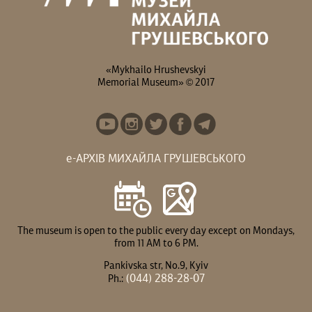
«Mykhailo Hrushevskyi
Memorial Museum» © 2017
е-АРХІВ МИХАЙЛА ГРУШЕВСЬКОГО
The museum is open to the public every day except on Mondays,
from 11 AM to 6 PM.
Pankivska str, No.9, Kyiv
(044) 288-28-07
Ph.: