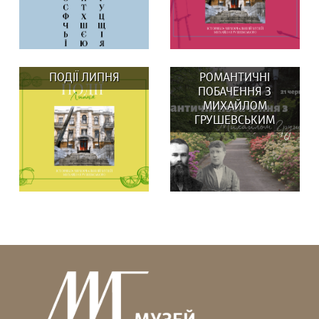
ПОДІЇ ЛИПНЯ
РОМАНТИЧНІ
ПОБАЧЕННЯ З
МИХАЙЛОМ
ГРУШЕВСЬКИМ
До Дня Незалежності
ВИСТАВКИ: 29 та 30
Музей Михайла
серпня о 14:00
Грушевського та бренд...
Вистав(к)а...
У липні в музеї:
Гадаєте, що Михайло
ВИСТАВКИ: Вистав(к)а
Грушевський усе життя
«СВОЇ/ЧУЖІ ЛЮДИ,...
був “батьком...