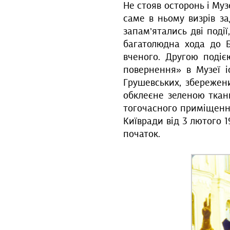
Не стояв осторонь і Муз
саме в ньому визрів за
запам’ятались дві поді
багатолюдна хода до Б
вченого. Другою подіє
повернення» в Музеї іс
Грушевських, збережен
обклеєне зеленою ткан
тогочасного приміщення
Київради від 3 лютого 
початок.