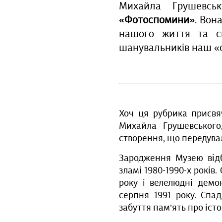
Михайла Грушевсь
«Фотоспомини»
. Вон
нашого життя та с
шанувальників наш «
Хоч ця рубрика присвя
Михайла Грушевського
створення, що передува
Зародження Музею відб
зламі 1980-1990-х років
року і велелюдні демо
серпня 1991 року. Спа
забуття пам’ять про іст