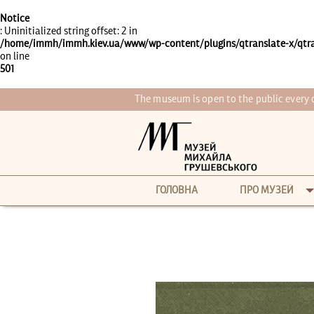
Notice
: Uninitialized string offset: 2 in
/home/immh/immh.kiev.ua/www/wp-content/plugins/qtranslate-x/qtra
on line
501
The museum is open to the public every
ГОЛОВНА
ПРО МУЗЕЙ