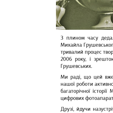
З плином часу дедал
Михайла Грушевського
тривалий процес твор
2006 року, і зрешт
Грушевських.
Ми раді, що цей вже
нашої роботи активно
багаторічної історії 
цифрових фотоапарат
Друзі, йдучи назустр