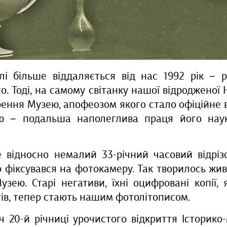
і більше віддаляється від нас 1992 рік − 
. Тоді, на самому світанку нашої відродженої 
ення Музею, апофеозом якого стало офіційне 
ою − подальша наполеглива праця його наук
 відносно немалий 33-річний часовий відрізок
 фіксувався на фотокамеру. Так творилось жив
Музею. Старі негативи, їхні оцифровані копії,
ів, тепер стають нашим фотолітописом.
іч 20-й річниці урочистого відкриття Історик