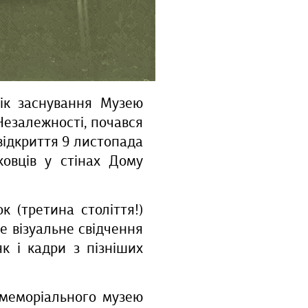
рік заснування Музею
Незалежності, почався
відкриття 9 листопада
овців у стінах Дому
 (третина століття!)
е візуальне свідчення
 як і кадри з пізніших
о-меморіального музею