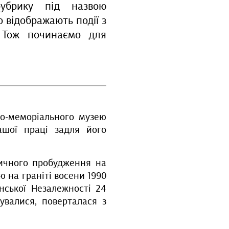
убрику під назвою
о відображають події з
 Тож починаємо для
ко-меморіального музею
ашої праці задля його
тичного пробудження на
ю на граніті восени 1990
нської Незалежності 24
увалися, поверталася з