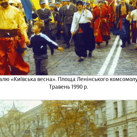
алю «Київська весна». Площа Ленінського комсомолу
Травень 1990 р.