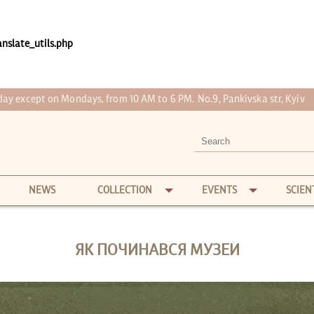
nslate_utils.php
 day except on Mondays, from 10 AM to 6 PM.
No.9, Pankivska str, Kyiv
NEWS
COLLECTION
EVENTS
SCIEN
ЯК ПОЧИНАВСЯ МУЗЕЙ