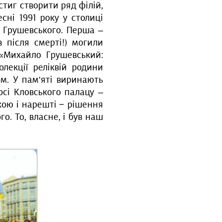
стиг створити ряд філій,
сні 1991 року у столиці
а Грушевського. Перша –
 після смерті!) могили
 «Михайло Грушевський:
олекції реліквій родини
м. У пам’яті виринають
сі Кловського палацу –
кою і нарешті − рішення
. То, власне, і був наш