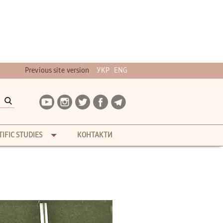
Previous site version
УКР
ENG
TIFIC STUDIES
КОНТАКТИ