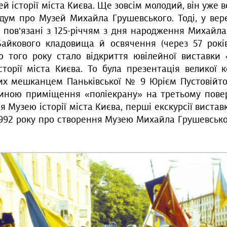
ей історії міста Києва. Ще зовсім молодий, він уже в
дум про Музей Михайла Грушевського. Тоді, у вере
ї, пов’язані з 125-річчям з дня народження Михайл
айкового кладовища й освячення (через 57 років
ю того року стало відкриття ювілейної виставки
торії міста Києва. То була презентація великої к
их мешканцем Паньківської № 9 Юрієм Пустовійто
иною приміщення «поліекрану» на третьому повер
 Музею історії міста Києва, перші екскурсії вистав
1992 року про створення Музею Михайла Грушевського