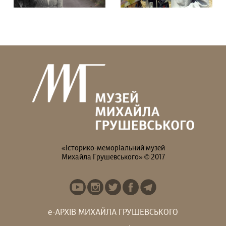
Гадаєте, що Михайло
В останній день
Грушевський усе життя
експозиції на вас чекає
був “батьком...
особлива...
«Історико-меморіальний музей
Михайла Грушевського» © 2017
е-АРХІВ МИХАЙЛА ГРУШЕВСЬКОГО