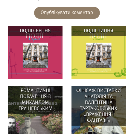
ПОДІЇ СЕРПНЯ
ПОДІЇ ЛИПНЯ
РОМАНТИЧНІ
ФІНІСАЖ ВИСТАВКИ
ПОБАЧЕННЯ З
АНАТОЛІЯ ТА
МИХАЙЛОМ
ВАЛЕНТИНА
ГРУШЕВСЬКИМ
ТАРТАКОВСЬКИХ
«ВРАЖЕННЯ І
ВИСТАВКИ: 29 та 30
У липні в музеї:
ФАНТАЗІЇ»
серпня о 14:00
ВИСТАВКИ: Вистав(к)а
Вистав(к)а...
«СВОЇ/ЧУЖІ ЛЮДИ,...