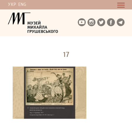
УКР
ENG
17