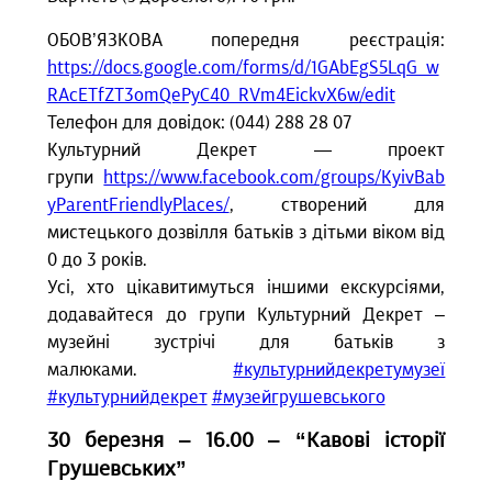
ОБОВ’ЯЗКОВА попередня реєстрація:
https://docs.google.com/forms/d/1GAbEgS5LqG_w
RAcETfZT3omQePyC40_RVm4EickvX6w/edit
Телефон для довідок: (044) 288 28 07
Культурний Декрет — проект
групи
https://www.facebook.com/groups/KyivBab
yParentFriendlyPlaces/
, створений для
мистецького дозвілля батьків з дітьми віком від
0 до 3 років.
Усі, хто цікавитимуться іншими екскурсіями,
додавайтеся до групи Культурний Декрет –
музейні зустрічі для батьків з
малюками.
#культурнийдекретумузеї
#культурнийдекрет
#музейгрушевського
30 березня
‒ 16.00 ‒ “
Кавові історії
Грушевських”