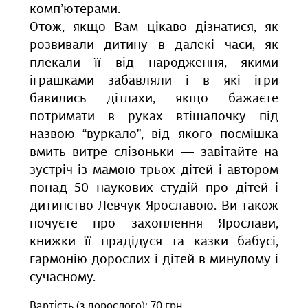
комп’ютерами.
Отож, якщо Вам цікаво дізнатися, як
розвивали дитину в далекі часи, як
плекали її від народження, якими
іграшками забавляли і в які ігри
бавились дітлахи, якщо бажаєте
потримати в руках втішалочку під
назвою “вуркало”, від якого посмішка
вмить витре слізоньки — завітайте на
зустріч із мамою трьох дітей і автором
понад 50 наукових студій про дітей і
дитинство Левчук Ярославою. Ви також
почуєте про захоплення Ярослави,
книжки її прадідуся та казки бабусі,
гармонію дорослих і дітей в минулому і
сучасному.
Вартість (з дорослого): 70 грн.