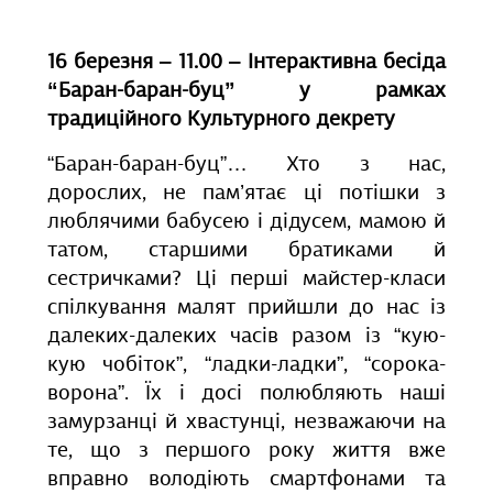
16 березня ‒ 11.00 ‒ Інтерактивна бесіда
“Баран-баран-буц” у рамках
традиційного Культурного декрету
“Баран-баран-буц”… Хто з нас,
дорослих, не пам’ятає ці потішки з
люблячими бабусею і дідусем, мамою й
татом, старшими братиками й
сестричками? Ці перші майстер-класи
спілкування малят прийшли до нас із
далеких-далеких часів разом із “кую-
кую чобіток”, “ладки-ладки”, “сорока-
ворона”. Їх і досі полюбляють наші
замурзанці й хвастунці, незважаючи на
те, що з першого року життя вже
вправно володіють смартфонами та