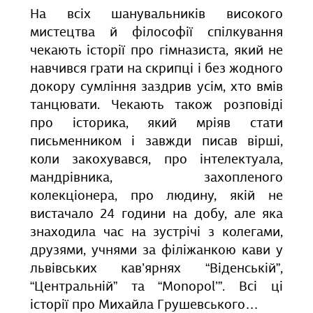
На всіх шанувальників високого
мистецтва й філософії спілкування
чекають історії про гімназиста, який не
навчився грати на скрипці і без жодного
докору сумління заздрив усім, хто вмів
танцювати. Чекають також розповіді
про історика, який мріяв стати
письменником і завжди писав вірші,
коли закохувався, про інтелектуала,
мандрівника, захопленого
колекціонера, про людину, якій не
вистачало 24 години на добу, але яка
знаходила час на зустрічі з колегами,
друзями, учнями за філіжанкою кави у
львівських кав’ярнях “Віденській”,
“Центральній” та “Monopol’”. Всі ці
історії про Михайла Грушевського…