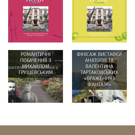
РОМАНТИЧНІ
ФІНІСАЖ ВИСТАВКИ
ПОБАЧЕННЯ З
АНАТОЛІЯ ТА
МИХАЙЛОМ
ВАЛЕНТИНА
ГРУШЕВСЬКИМ
ТАРТАКОВСЬКИХ
«ВРАЖЕННЯ І
ВИСТАВКИ: 29 та 30
У липні в музеї:
ФАНТАЗІЇ»
серпня о 14:00
ВИСТАВКИ: Вистав(к)а
Вистав(к)а...
«СВОЇ/ЧУЖІ ЛЮДИ,...