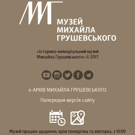
Гадаєте, що Михайло
В останній день
Грушевський усе життя
експозиції на вас чекає
був “батьком...
особлива...
«Історико-меморіальний музей
Михайла Грушевського» © 2017
е-АРХІВ МИХАЙЛА ГРУШЕВСЬКОГО
Попередня версія сайту
Музей працює щоденно, крім понеділка та вівторка, з 10:00