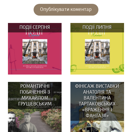
ПОДІЇ СЕРПНЯ
ПОДІЇ ЛИПНЯ
РОМАНТИЧНІ
ФІНІСАЖ ВИСТАВКИ
ПОБАЧЕННЯ З
АНАТОЛІЯ ТА
МИХАЙЛОМ
ВАЛЕНТИНА
ГРУШЕВСЬКИМ
ТАРТАКОВСЬКИХ
«ВРАЖЕННЯ І
ВИСТАВКИ: 29 та 30
У липні в музеї:
ФАНТАЗІЇ»
серпня о 14:00
ВИСТАВКИ: Вистав(к)а
Вистав(к)а...
«СВОЇ/ЧУЖІ ЛЮДИ,...