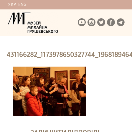
УКР
ENG
431166282_1173978650327744_196818946