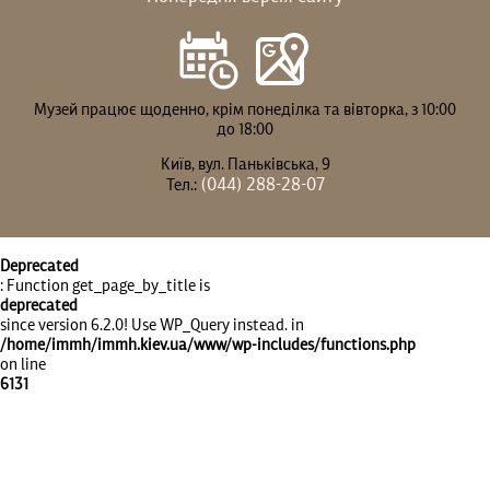
Музей працює щоденно, крім понеділка та вівторка, з 10:00
до 18:00
Київ, вул. Паньківська, 9
(044) 288-28-07
Тел.:
Deprecated
: Function get_page_by_title is
deprecated
since version 6.2.0! Use WP_Query instead. in
/home/immh/immh.kiev.ua/www/wp-includes/functions.php
on line
6131