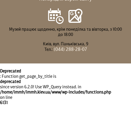
Музей працює щоденно, крім понеділка та вівторка, з 10:00
до 18:00
Київ, вул. Паньківська, 9
(044) 288-28-07
Тел.:
Deprecated
: Function get_page_by_title is
deprecated
since version 6.2.0! Use WP_Query instead. in
/home/immh/immh.kiev.ua/www/wp-includes/functions.php
on line
6131