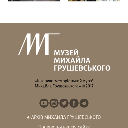
Гадаєте, що Михайло
В останній день
Грушевський усе життя
експозиції на вас чекає
був “батьком...
особлива...
«Історико-меморіальний музей
Михайла Грушевського» © 2017
е-АРХІВ МИХАЙЛА ГРУШЕВСЬКОГО
Попередня версія сайту