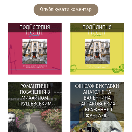
ПОДІЇ СЕРПНЯ
ПОДІЇ ЛИПНЯ
РОМАНТИЧНІ
ФІНІСАЖ ВИСТАВКИ
ПОБАЧЕННЯ З
АНАТОЛІЯ ТА
МИХАЙЛОМ
ВАЛЕНТИНА
ГРУШЕВСЬКИМ
ТАРТАКОВСЬКИХ
«ВРАЖЕННЯ І
ВИСТАВКИ: 29 та 30
У липні в музеї:
ФАНТАЗІЇ»
серпня о 14:00
ВИСТАВКИ: Вистав(к)а
Вистав(к)а...
«СВОЇ/ЧУЖІ ЛЮДИ,...