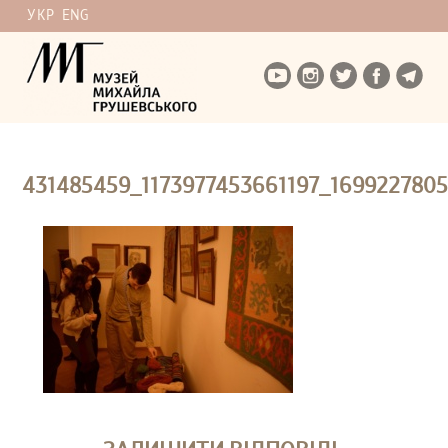
УКР
ENG
431485459_1173977453661197_169922780