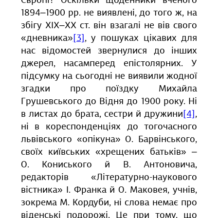
Європі? Оскільки щоденники вченого
1894‒1900 рр. не виявлені, до того ж, на
збігу ХІХ‒ХХ ст. він взагалі не вів свого
«дневника»
[3]
, у пошуках цікавих для
нас відомостей звернулися до інших
джерел, насамперед епістолярних. У
підсумку на сьогодні не виявили жодної
згадки про поїздку Михайла
Грушевського до Відня до 1900 року. Ні
в листах до брата, сестри й дружини
[4]
,
ні в кореспонденціях до тогочасного
львівського «опікуна» О. Барвінського,
своїх київських «хрещених батьків» ‒
О. Кониського й В. Антоновича,
редакторів «Літературно-наукового
вістника» І. Франка й О. Маковея, учнів,
зокрема М. Кордуби, ні слова немає про
віденські подорожі. Це при тому, що