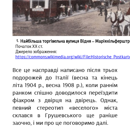
Найбільша торгівельна вулиця Відня ‒ Маріяхільферштрас
Початок ХХ ст.
Джерело зображення:
https://commons.wikimedia.org/wiki/File:Historische_Postkar
Все це насправді написано після трьох
подорожей до Італії (весна та кінець
літа 1904 р., весна 1908 р.), коли раннім
ранком спішно доводилося переїздити
фіакром з двірця на двірець. Однак,
певний стереотип «веселого» міста
склався в Грушевського ще раніше
заочно, і ми про це поговоримо далі.