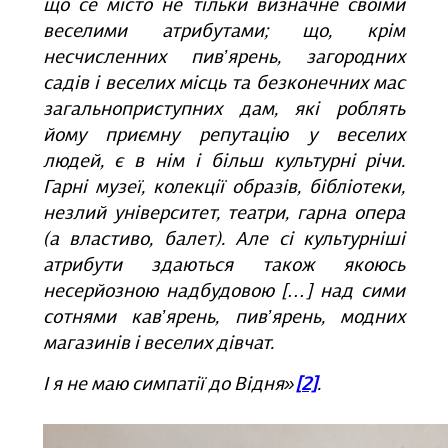
що се місто не тільки визначне своїми
веселими атрибутами; що, крім
несчисленних пив’ярень, загородних
садів і веселих місць та безконечних мас
загальноприступних дам, які роблять
йому приємну репутацію у веселих
людей, є в нім і більш культурні річи.
Гарні музеї, колекції образів, бібліотеки,
незлий університет, театри, гарна опера
(а властиво, балет). Але сі культурніші
атрибути здаються також якоюсь
несерйозною надбудовою […] над сими
сотнями кав’ярень, пив’ярень, модних
магазинів і веселих дівчат.
І я не маю симпатії до Відня»
[2]
.