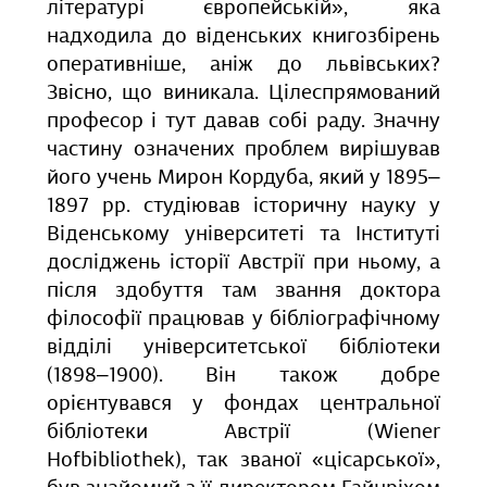
літературі європейській», яка
надходила до віденських книгозбірень
оперативніше, аніж до львівських?
Звісно, що виникала. Цілеспрямований
професор і тут давав собі раду. Значну
частину означених проблем вирішував
його учень Мирон Кордуба, який у 1895‒
1897 рр. студіював історичну науку у
Віденському університеті та Інституті
досліджень історії Австрії при ньому, а
після здобуття там звання доктора
філософії працював у бібліографічному
відділі університетської бібліотеки
(1898‒1900). Він також добре
орієнтувався у фондах центральної
бібліотеки Австрії (Wiener
Hofbibliothek), так званої «цісарської»,