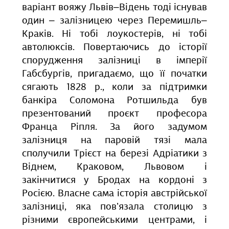
варіант вояжу Львів‒Відень тоді існував
один ‒ залізницею через Перемишль‒
Краків. Ні тобі лоукостерів, ні тобі
автолюксів. Повертаючись до історії
спорудження залізниці в імперії
Габсбургів, пригадаємо, що її початки
сягають 1828 р., коли за підтримки
банкіра Соломона Ротшильда був
презентований проєкт професора
Франца Ріпля. За його задумом
залізниця на паровій тязі мала
сполучили Трієст на березі Адріатики з
Віднем, Краковом, Львовом і
закінчитися у Бродах на кордоні з
Росією. Власне сама історія австрійської
залізниці, яка пов’язала столицю з
різними європейськими центрами, і