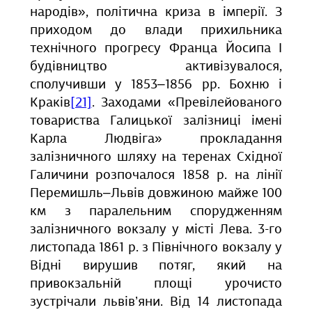
народів», політична криза в імперії. З
приходом до влади прихильника
технічного прогресу Франца Йосипа І
будівництво активізувалося,
сполучивши у 1853‒1856 рр. Бохню і
Краків
[21]
. Заходами «Превілейованого
товариства Галицької залізниці імені
Карла Людвіга» прокладання
залізничного шляху на теренах Східної
Галичини розпочалося 1858 р. на лінії
Перемишль‒Львів довжиною майже 100
км з паралельним спорудженням
залізничного вокзалу у місті Лева. 3-го
листопада 1861 р. з Північного вокзалу у
Відні вирушив потяг, який на
привокзальній площі урочисто
зустрічали львів’яни. Від 14 листопада