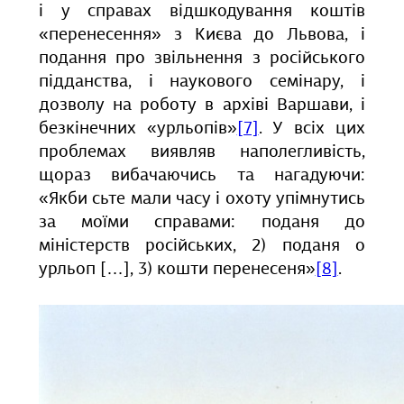
і у справах відшкодування коштів
«перенесення» з Києва до Львова, і
подання про звільнення з російського
підданства, і наукового семінару, і
дозволу на роботу в архіві Варшави, і
безкінечних «урльопів»
[7]
. У всіх цих
проблемах виявляв наполегливість,
щораз вибачаючись та нагадуючи:
«Якби сьте мали часу і охоту упімнутись
за моїми справами: поданя до
міністерств російських, 2) поданя о
урльоп […], 3) кошти перенесеня»
[8]
.