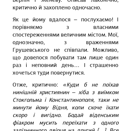
Берлін і Женеву. Описав лаконічно,
критично й захоплено одночасно.
Як це йому вдалося ‒ послухаємо! І
порівняємо з власними
спостереженнями величним містом. Мої,
однозначно, з враженнями
Грушевського не співпали. Можливо,
що довелося побувати там лише один
раз і неповний день… І страшенно
хочеться туди повернутися.
Отже, критично:
«Куди б не поїхав
нинішній християнин ‒ хіба з виїмком
Стокгольма і Константинополя, таки не
минути йому Відня, коли схоче їхати
скоро і вигідно. Бодай віденським
фіакром мусить переїхати з одного
залізничного двірця на другий […]. Все