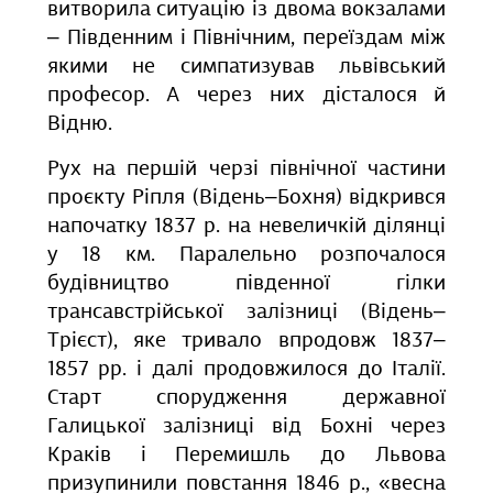
витворила ситуацію із двома вокзалами
‒ Південним і Північним, переїздам між
якими не симпатизував львівський
професор. А через них дісталося й
Відню.
Рух на першій черзі північної частини
проєкту Ріпля (Відень‒Бохня) відкрився
напочатку 1837 р. на невеличкій ділянці
у 18 км. Паралельно розпочалося
будівництво південної гілки
трансавстрійської залізниці (Відень‒
Трієст), яке тривало впродовж 1837‒
1857 рр. і далі продовжилося до Італії.
Старт спорудження державної
Галицької залізниці від Бохні через
Краків і Перемишль до Львова
призупинили повстання 1846 р., «весна