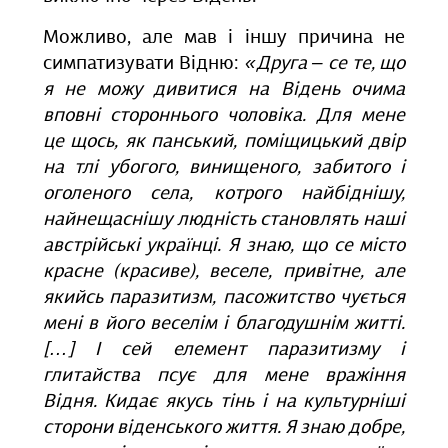
Можливо, але мав і іншу причина не
симпатизувати Відню:
«Друга ‒ се те, що
я не можу дивитися на Відень очима
вповні стороннього чоловіка. Для мене
це щось, як панський, поміщицький двір
на тлі убогого, винищеного, забитого і
оголеного села, котрого найбіднішу,
найнещаснішу людність становлять наші
австрійські українці. Я знаю, що се місто
красне (красиве), веселе, привітне, але
якийсь паразитизм, пасожитство чується
мені в його веселім і благодушнім житті.
[…] І сей елемент паразитизму і
глитайства псує для мене вражіння
Відня. Кидає якусь тінь і на культурніші
сторони віденського життя. Я знаю добре,