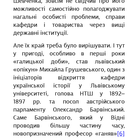
Шевченка, зовсім не свідчив про його
можливості самостійно полагоджувати
нагальні особисті проблеми, справи
кафедри і товариства через вищі
державні інституції.
Але їх край треба було вирішувати. І тут
у пригоді, особливо в перші роки
«галицької доби», став львівський
«опікун» Михайла Грушевського, один з
ініціаторів відкриття кафедри
української історії у Львівському
університеті, голова НТШ у 1892‒
1897 рр. та посол австрійського
парламенту Олександр Барвінський.
Саме Барвінського, який у Відні
проводив більшу частину часу,
новопризначений професор «ганяв»
[6]