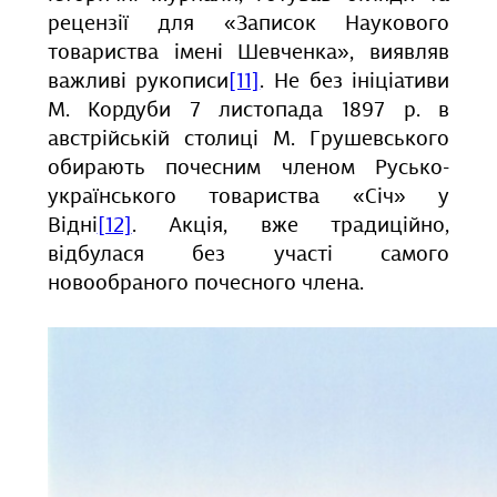
рецензії для «Записок Наукового
товариства імені Шевченка», виявляв
важливі рукописи
[11]
. Не без ініціативи
М. Кордуби 7 листопада 1897 р. в
австрійській столиці М. Грушевського
обирають почесним членом Русько-
українського товариства «Січ» у
Відні
[12]
. Акція, вже традиційно,
відбулася без участі самого
новообраного почесного члена.