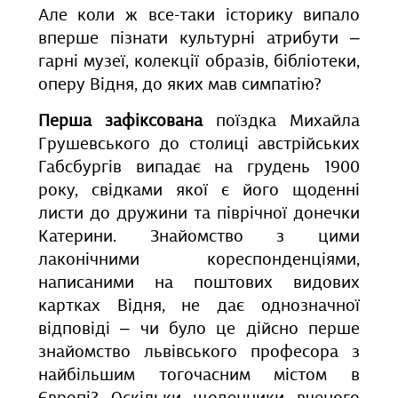
Але коли ж все-таки історику випало
вперше пізнати культурні атрибути ‒
гарні музеї, колекції образів, бібліотеки,
оперу Відня, до яких мав симпатію?
Перша зафіксована
поїздка Михайла
Грушевського до столиці австрійських
Габсбургів випадає на грудень 1900
року, свідками якої є його щоденні
листи до дружини та піврічної донечки
Катерини. Знайомство з цими
лаконічними кореспонденціями,
написаними на поштових видових
картках Відня, не дає однозначної
відповіді ‒ чи було це дійсно перше
знайомство львівського професора з
найбільшим тогочасним містом в