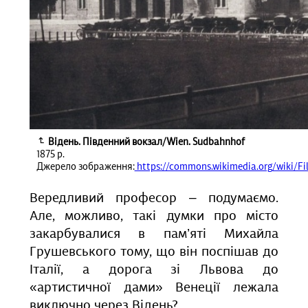
Відень. Південний вокзал/Wien. Sudbahnhof
1875 р.
Джерело зображення:
https://commons.wikimedia.org/wiki/Fi
Вередливий професор ‒ подумаємо.
Але, можливо, такі думки про місто
закарбувалися в пам’яті Михайла
Грушевського тому, що він поспішав до
Італії, а дорога зі Львова до
«артистичної дами» Венеції лежала
виключно через Відень?