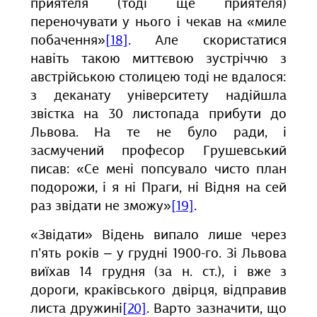
приятеля (тоді ще приятеля)
переночувати у нього і чекав на «миле
побачення»
[18]
. Але скористатися
навіть такою миттєвою зустріччю з
австрійською столицею тоді не вдалося:
з деканату університету надійшла
звістка на 30 листопада прибути до
Львова. На те не було ради, і
засмучений професор Грушевський
писав: «Се мені попсувало чисто план
подорожи, і я ні Праги, ні Відня на сей
раз звідати не зможу»
[19]
.
«Звідати» Відень випало лише через
п’ять років ‒ у грудні 1900-го. Зі Львова
виїхав 14 грудня (за н. ст.), і вже з
дороги, краківського двірця, відправив
листа дружині
[20]
. Варто зазначити, що