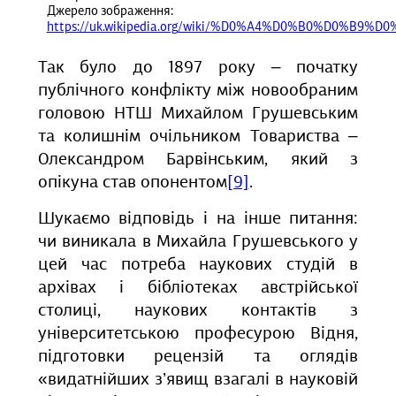
Джерело зображення:
https://uk.wikipedia.org/wiki/%D0%A4%D0%B0%D0%B9%D0%
Так було до 1897 року ‒ початку
публічного конфлікту між новообраним
головою НТШ Михайлом Грушевським
та колишнім очільником Товариства ‒
Олександром Барвінським, який з
опікуна став опонентом
[9]
.
Шукаємо відповідь і на інше питання:
чи виникала в Михайла Грушевського у
цей час потреба наукових студій в
архівах і бібліотеках австрійської
столиці, наукових контактів з
університетською професурою Відня,
підготовки рецензій та оглядів
«видатнійших з’явищ взагалі в науковій