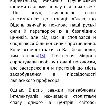
коректністю, Михайло Грушевський
іншими словами, аніж у пізніших есеях
«По світу», висловлює свою
«несимпатію» до столиці: «Знаю, що
Відень звичайно пожирає наші руські
сили й перетворює їх в безплідних
циників, але від Вас я сподівався й
сподіваюся більшої сили спротивлення.
Коли всі мої страхи за Вас безосновні,
тим ліпше»
[15]
. Пояснення Мирона
спростували необґрунтовані поголоски,
але застереження й претензії до міста
закарбувалися в підсвідомості
львівського професора.
Однак, Відень завжди приваблював
інтелектуалів, наживаючи століттями
славу одного з центрів світової