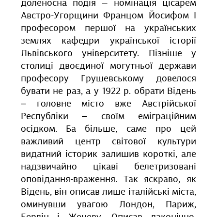
доленосна подія ‒ номінація цісарем
Австро-Угорщини Францом Йосифом І
професором першої на українських
землях кафедри української історії
Львівського університету. Пізніше у
столиці двоєдиної могутньої держави
професору Грушевському довелося
бувати не раз, а у 1922 р. обрати Відень
‒ головне місто вже Австрійської
Республіки ‒ своїм еміграційним
осідком. Ба більше, саме про цей
важливий центр світової культури
видатний історик залишив короткі, але
надзвичайно цікаві белетризовані
оповідання-враження. Так яскраво, як
Відень, він описав лише італійські міста,
оминувши увагою Лондон, Париж,