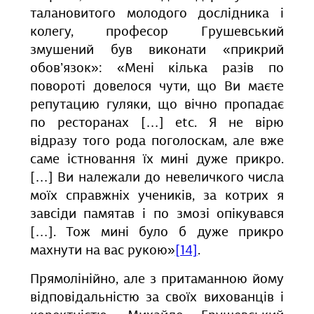
талановитого молодого дослідника і
колегу, професор Грушевський
змушений був виконати «прикрий
обов’язок»: «Мені кілька разів по
повороті довелося чути, що Ви маєте
репутацию гуляки, що вічно пропадає
по ресторанах […] etc. Я не вірю
відразу того рода поголоскам, але вже
саме істновання їх мині дуже прикро.
[…] Ви належали до невеличкого числа
моїх справжніх учеників, за котрих я
завсіди памятав і по змозі опікувався
[…]. Тож мині було б дуже прикро
махнути на вас рукою»
[14]
.
Прямолінійно, але з притаманною йому
відповідальністю за своїх вихованців і