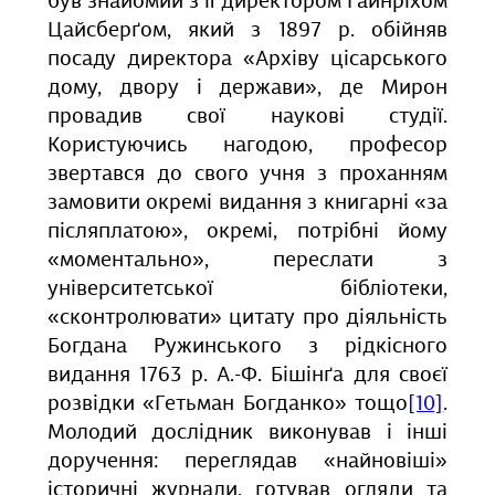
був знайомий з її директором Гайнріхом
Цайсберґом, який з 1897 р. обійняв
посаду директора «Архіву цісарського
дому, двору і держави», де Мирон
провадив свої наукові студії.
Користуючись нагодою, професор
звертався до свого учня з проханням
замовити окремі видання з книгарні «за
післяплатою», окремі, потрібні йому
«моментально», переслати з
університетської бібліотеки,
«сконтролювати» цитату про діяльність
Богдана Ружинського з рідкісного
видання 1763 р. А.-Ф. Бішінґа для своєї
розвідки «Гетьман Богданко» тощо
[10]
.
Молодий дослідник виконував і інші
доручення: переглядав «найновіші»
історичні журнали, готував огляди та