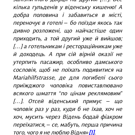
кілька гульденів у віденську кишеню! А
добра половина і забавиться в місті,
переночує в готелі ‒ бо поїзди якось так
дивно розложені, що найчастіше один
приходить, а той другий уже й вийшов;
[…] а готельникам і рестораційникам уже
й доходець. А при сій вірній оказії не
утерпить пасажир, особливо дамського
сословія, щоб не поїхать подивитися на
Mariahilfstrasse
, де для погибелі сього
приїжджого чоловіка повиставлювано
всякого шмаття “по цінам реклямовим”
[…]. Отсей віденський примус ‒ що
чоловік раз у раз, куди б не їхав, хоч не
хоч, мусить через Відень бодай фіакром
переїхатися, ‒ се, мабуть, перша причина
того, чого я не люблю Відня»
[1]
.