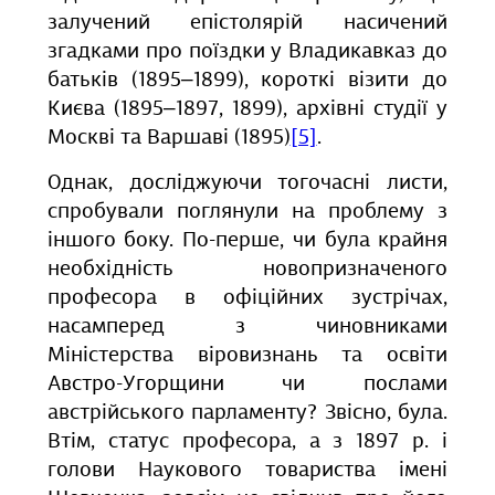
залучений епістолярій насичений
згадками про поїздки у Владикавказ до
батьків (1895‒1899), короткі візити до
Києва (1895‒1897, 1899), архівні студії у
Москві та Варшаві (1895)
[5]
.
Однак, досліджуючи тогочасні листи,
спробували поглянули на проблему з
іншого боку. По-перше, чи була крайня
необхідність новопризначеного
професора в офіційних зустрічах,
насамперед з чиновниками
Міністерства віровизнань та освіти
Австро-Угорщини чи послами
австрійського парламенту? Звісно, була.
Втім, статус професора, а з 1897 р. і
голови Наукового товариства імені