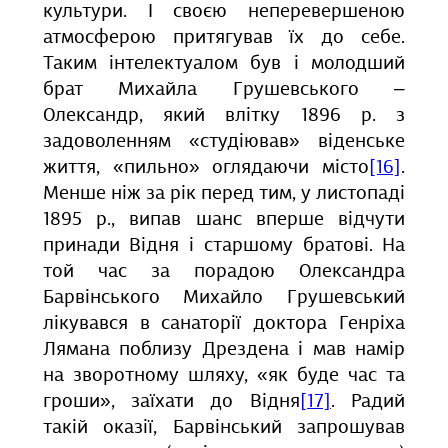
культури. І своєю неперевершеною
атмосферою притягував їх до себе.
Таким інтелектуалом був і молодший
брат Михайла Грушевського ‒
Олександр, який влітку 1896 р. з
задоволенням «студіював» віденське
життя, «пильно» оглядаючи місто
[16]
.
Менше ніж за рік перед тим, у листопаді
1895 р., випав шанс вперше відчути
принади Відня і старшому братові. На
той час за порадою Олександра
Барвінського Михайло Грушевський
лікувався в санаторії доктора Генріха
Лямана поблизу Дрездена і мав намір
на зворотному шляху, «як буде час та
гроши», заїхати до Відня
[17]
. Радий
такій оказії, Барвінський запрошував