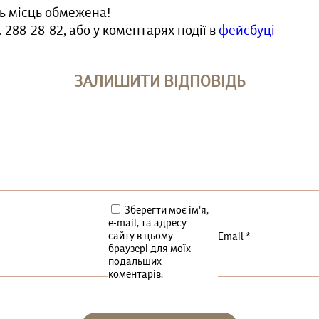
сть місць обмежена!
 288-28-82, або у коментарях події в
фейсбуці
ЗАЛИШИТИ ВІДПОВІДЬ
Зберегти моє ім'я,
e-mail, та адресу
сайту в цьому
Email
*
браузері для моїх
подальших
коментарів.