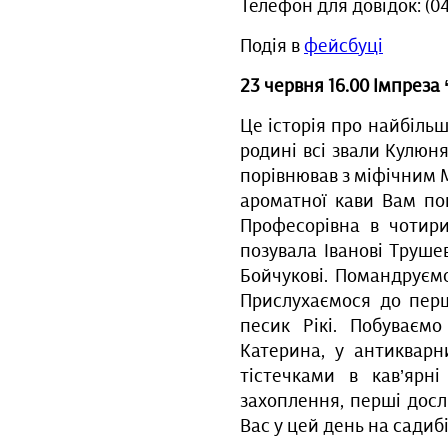
Телефон для довідок: (04
Подія в
фейсбуці
23 червня 16.00 Імпреза 
Це історія про найбіль
родині всі звали Кулюн
порівнював з міфічним М
ароматної кави Вам пов
Професорівна в чотир
позувала Іванові Труше
Бойчукові. Помандруєм
Прислухаємося до перш
песик Рікі. Побуваємо
Катерина, у антикварн
тістечками в кав’ярн
захоплення, перші досл
Вас у цей день на садиб