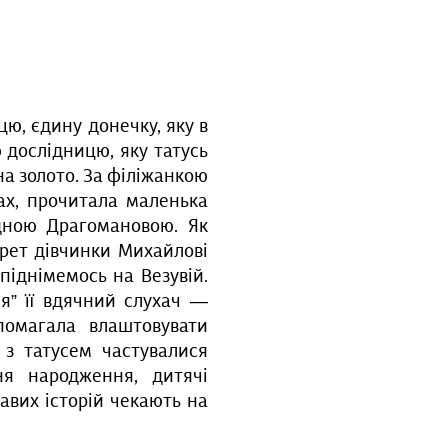
ю, єдину донечку, яку в
 дослідницю, яку татусь
на золото. За філіжанкою
ках, прочитала маленька
дною Драгомановою. Як
трет дівчинки Михайлові
іднімемось на Везувій.
я” її вдячний слухач —
опомагала влаштовувати
 з татусем частувалися
ня народження, дитячі
авих історій чекають на