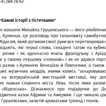
4) 288 28 82
“Кавові історії з тістечками”
ше кохання Михайла Грушевського — його улюблениц
я, Кулюнця. Це розповідь про талановиту самобутню
ідасом, який дотиком своєї руки все перетворював 
ідають, які перші слова, складені татом на куби
и рочки і як одночасно вчила французьку з Аріа
ві у своєму першому «плюхові» і як не вдався пор
о разом з Кулюнею Венецією й Помпеями, а також п
их музичних акордів, якими колись “зачаровувавс
 на всеукраїнській мистецькій виставці, яку д
их лавках славного міста Лева, після яких разом
і «Віденська». Дізнаємося про подарунки до Д
ідження казок Африки та Америки. І ще чимало цік
і Грушевських, залитій ароматами троянд і піонів.