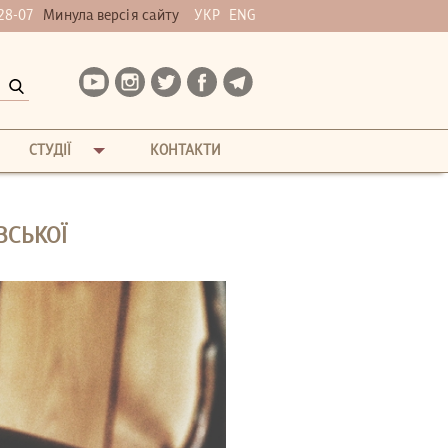
28-07
Минула версія сайту
УКР
ENG
СТУДІЇ
КОНТАКТИ
ВСЬКОЇ