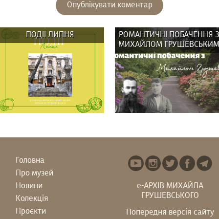
ПОДІЇ ЛИПНЯ
РОМАНТИЧНІ ПОБАЧЕННЯ 
МИХАЙЛОМ ГРУШЕВСЬКИ
Головна
Про музей
У липні в музеї: ВИСТАВКИ:
Гадаєте, що Михайло
Новини
е-АРХІВ МИХАЙЛА
Вистав(к)а «СВОЇ/ЧУЖІ
Грушевський усе життя був
ГРУШЕВСЬКОГО
ЛЮДИ,...
“батьком...
Колекція
Проєкти
Попередня версія сайту