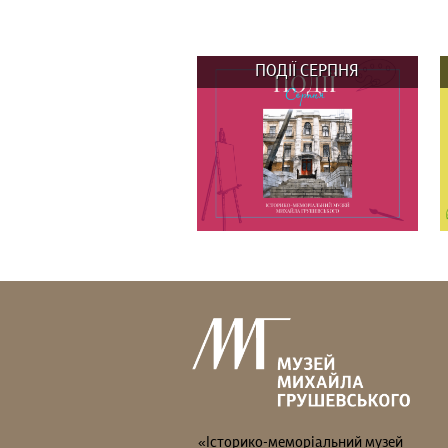
ПОДІЇ СЕРПНЯ
ВИСТАВКИ: 29 та 30 серпня о
14:00 Вистав(к)а...
«Історико-меморіальний музей