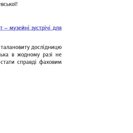
вської!
 – музейні зустрічі для
о талановиту дослідницю
ська в жодному разі не
 стати справді фаховим