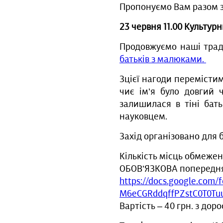
Пропонуємо Вам разом з
23 червня 11.00 Культу
Продовжуємо наші тради
батьків з малюками.
Зцієї нагоди перемісти
чиє ім’я було довгий 
залишилася в тіні бат
науковцем.
Захід організовано для 
Кількість місць обмеже
ОБОВ’ЯЗКОВА попередня
https://docs.google.com
M6eCGRddqffPZstC0T0Tuu
Вартість – 40 грн. з дор