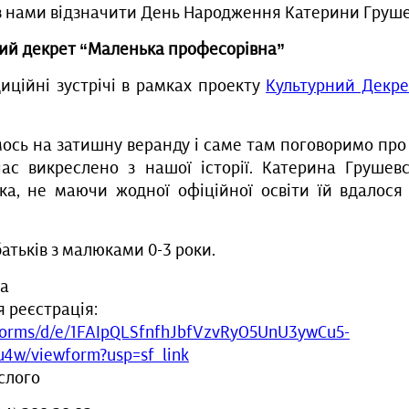
 нами відзначити День Народження Катерини Груше
рний декрет “Маленька професорівна”
ційні зустрічі в рамках проекту
Культурний Декрет
мось на затишну веранду і саме там поговоримо пр
час викреслено з нашої історії. Катерина Грушев
ька, не маючи жодної офіційної освіти їй вдалося
батьків з малюками 0-3 роки.
на
 реєстрація:
/forms/d/e/1FAIpQLSfnfhJbfVzvRyO5UnU3ywCu5-
4w/viewform?usp=sf_link
ослого