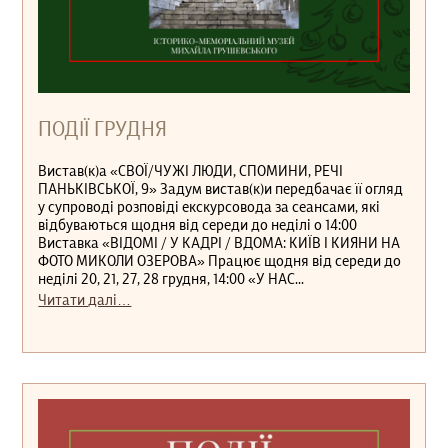
ПОДІЇ ГРУДНЯ
Вистав(к)а «СВОЇ/ЧУЖІ ЛЮДИ, СПОМИНИ, РЕЧІ
ПАНЬКІВСЬКОЇ, 9» Задум вистав(к)и передбачає її огляд
у супроводі розповіді екскурсовода за сеансами, які
відбуваються щодня від середи до неділі о 14:00
Виставка «ВІДОМІ / У КАДРІ / ВДОМА: КИЇВ І КИЯНИ НА
ФОТО МИКОЛИ ОЗЕРОВА» Працює щодня від середи до
неділі 20, 21, 27, 28 грудня, 14:00 «У НАС...
Читати далі…