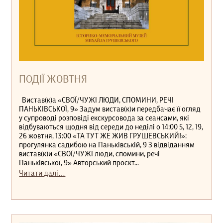
ПОДІЇ ЖОВТНЯ
Вистав(к)а «СВОЇ/ЧУЖІ ЛЮДИ, СПОМИНИ, РЕЧІ
ПАНЬКІВСЬКОЇ, 9» Задум вистав(к)и передбачає її огляд
у супроводі розповіді екскурсовода за сеансами, які
відбуваються щодня від середи до неділі о 14:00 5, 12, 19,
26 жовтня, 13:00 «ТА ТУТ ЖЕ ЖИВ ГРУШЕВСЬКИЙ!»:
прогулянка садибою на Паньківській, 9 З відвіданням
вистав(к)и «СВОЇ/ЧУЖІ люди, спомини, речі
Паньківської, 9» Авторський проєкт...
Читати далі…