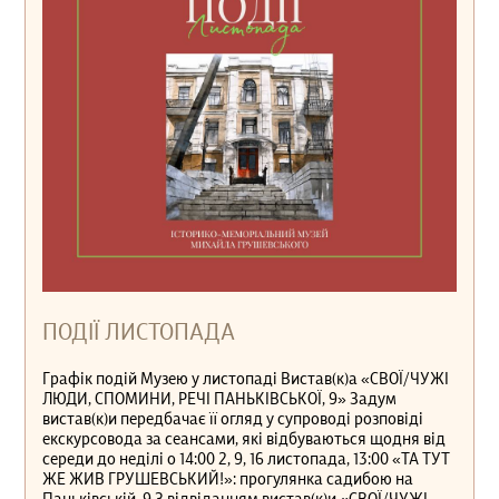
ПОДІЇ ЛИСТОПАДА
Графік подій Музею у листопаді Вистав(к)а «СВОЇ/ЧУЖІ
ЛЮДИ, СПОМИНИ, РЕЧІ ПАНЬКІВСЬКОЇ, 9» Задум
вистав(к)и передбачає її огляд у супроводі розповіді
екскурсовода за сеансами, які відбуваються щодня від
середи до неділі о 14:00 2, 9, 16 листопада, 13:00 «ТА ТУТ
ЖЕ ЖИВ ГРУШЕВСЬКИЙ!»: прогулянка садибою на