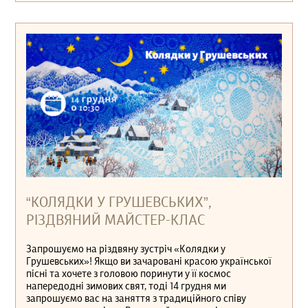
“КОЛЯДКИ У ГРУШЕВСЬКИХ”,
РІЗДВЯНИЙ МАЙСТЕР-КЛАС
Запрошуємо на різдвяну зустріч «Колядки у
Грушевських»! Якщо ви зачаровані красою української
пісні та хочете з головою поринути у її космос
напередодні зимових свят, тоді 14 грудня ми
запрошуємо вас на заняття з традиційного співу