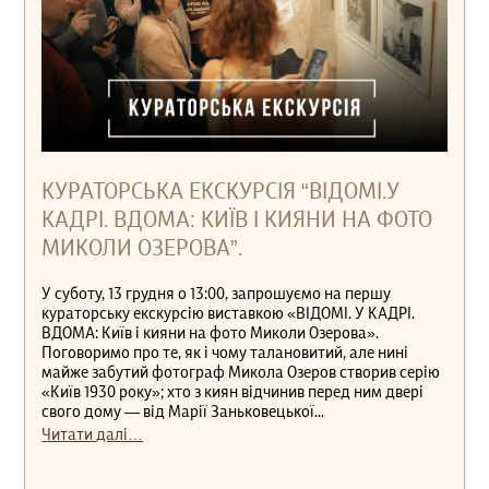
КУРАТОРСЬКА ЕКСКУРСІЯ “ВІДОМІ.У
КАДРІ. ВДОМА: КИЇВ І КИЯНИ НА ФОТО
МИКОЛИ ОЗЕРОВА”.
У суботу, 13 грудня о 13:00, запрошуємо на першу
кураторську екскурсію виставкою «ВІДОМІ. У КАДРІ.
ВДОМА: Київ і кияни на фото Миколи Озерова».
Поговоримо про те, як і чому талановитий, але нині
майже забутий фотограф Микола Озеров створив серію
«Київ 1930 року»; хто з киян відчинив перед ним двері
свого дому — від Марії Заньковецької...
Читати далі…