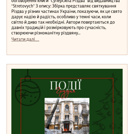
обговорення книги “Суперсила Різдва” від видавництва
“Stretovych” З опису: Збірка представляє святкування
Різдва у різних частинах України, показуючи, як це свято
дарує надію й радість, особливо у темні часи, коли
світло й диво так необхідні. Автори повертаються до
давніх традицій і розмірковують про сучасність,
створюючи різноманітну різдвяну...
Читати далі…