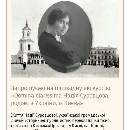
Запрошуємо на пішохідну екскурсію
«Domina clarissima Надія Суровцова,
родом із України, із Києва»
Життя Надії Суровцової, української громадської
діячки, історикині, публіцистки, перекладачки тісно
пов’язане з Києвом.«Просто… у Києві, на Подолі,