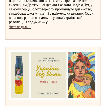
народилось біляве дівчатко», яке, охрестивши під
склепінням Десятинної церкви, назвали Надією, Тут, у
самому серці Золотоверхого, промайнуло дитинство,
закарбувавшись у пам’яті в найменших деталях. Сюди
вона поверталася і наяву — у роки Української
революції, і подумки — у...
Читати далі…