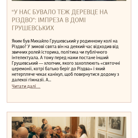
“У НАС БУВАЛО ТЕЖ ДЕРЕВЦЕ НА
РІЗДВО”: ІМПРЕЗА В ДОМІ
ГРУШЕВСЬКИХ
Яким був Михайло Грушевський у родинному колі на
Різдво? У зимові свята він на деякий час відходив від
звичних ролей історика, політика чи публічного
інтелектуала. А тому перед нами постане інший
Грушевський — хлопчик, якого захоплюють «святочні
церемонії, котрі батько беріг до Різдва» і який
нетерпляче чекає канікул, щоб повернутися додому з
далекої гімназії. А...
Читати далі…