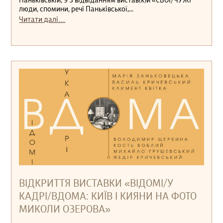
Паньківській, 9 З відвіданням вистав(к)и «СВОЇ/ЧУЖІ
люди, спомини, речі Паньківської,...
Читати далі…
ВІДКРИТТЯ ВИСТАВКИ «ВІДОМІ/У
КАДРІ/ВДОМА: КИЇВ І КИЯНИ НА ФОТО
МИКОЛИ ОЗЕРОВА»