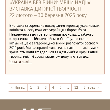
«УКРАЇНА БЕЗ ВІЙНИ: МРІЇ Й НАДІЇ»:
ВИСТАВКА ДИТЯЧОЇ ТВОРЧОСТІ
22 лютого ‒ 30 березня 2025 року
Виставка створена на вшанування героїзму українських
воїнів та внеску кожного українця в боротьбу за
Незалежність до третьої річниці повномасштабного
вторгнення російських військ в Україну, що стало
кульмінацією загарбницької війни, розпочатої росією у
2014 році. Ми насправді дивовижна нація — такі думки
зринають, коли вглядаєшся в надзвичайно щирі, наївні
твори дітей, які своїм талантом долучаються до...
Читати далі…
« Назад
1
2
3
4
5
…
12
Вперед »