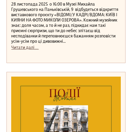
28 листопада 2025 о 16:00 в Музеї Михайла
Грушевського на Паньківській, 9 відбудеться відкриття
виставкового проєкту «ВІДОМІ/У КАДРІ/ВДОМА: КИЇВ І
КИЯНИ НА ФОТО МИКОЛИ ОЗЕРОВА». Кожний музейник
знає: доля часом, а то й не раз, підкидає нам такі
приємні сюрпризи, що ти до небес злітаєш від
несподіванки й переповнюєшся бажанням розповісти
усім-усім про ці дивовижні...
Читати далі…