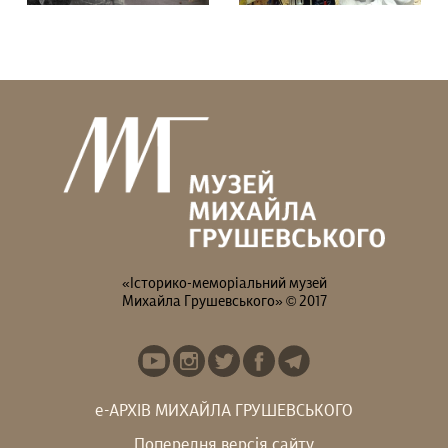
Гадаєте, що Михайло
В останній день
Грушевський усе життя
експозиції на вас чекає
був “батьком...
особлива...
«Історико-меморіальний музей
Михайла Грушевського» © 2017
е-АРХІВ МИХАЙЛА ГРУШЕВСЬКОГО
Попередня версія сайту