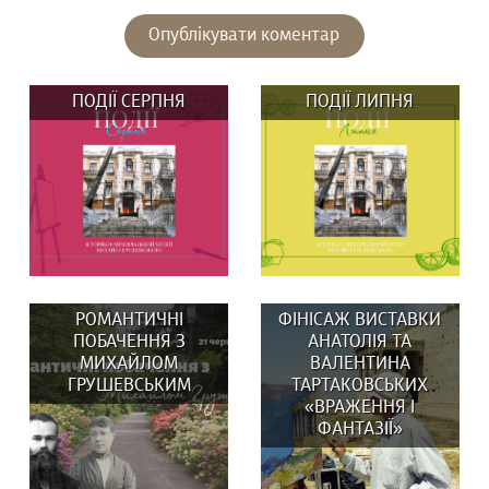
ПОДІЇ СЕРПНЯ
ПОДІЇ ЛИПНЯ
РОМАНТИЧНІ
ФІНІСАЖ ВИСТАВКИ
ПОБАЧЕННЯ З
АНАТОЛІЯ ТА
МИХАЙЛОМ
ВАЛЕНТИНА
ГРУШЕВСЬКИМ
ТАРТАКОВСЬКИХ
«ВРАЖЕННЯ І
ВИСТАВКИ: 29 та 30
У липні в музеї:
ФАНТАЗІЇ»
серпня о 14:00
ВИСТАВКИ: Вистав(к)а
Вистав(к)а...
«СВОЇ/ЧУЖІ ЛЮДИ,...