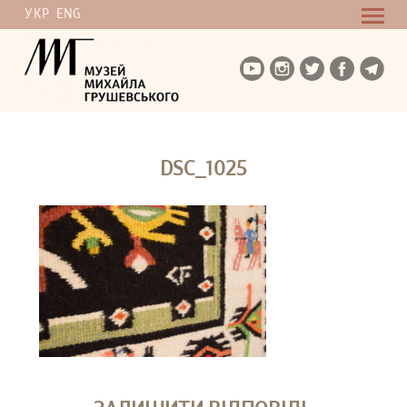
УКР
ENG
DSC_1025