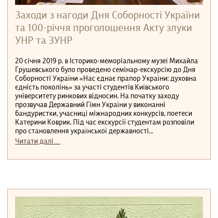
Заходи з нагоди Дня Соборності України
та 100-річчя проголошення Акту злуки
УНР та ЗУНР
20 січня 2019 р. в Історико-меморіальному музеї Михайла
Грушевського було проведено cемінар-екскурсію до Дня
Соборності України «Нас єднає прапор України: духовна
єдність поколінь» за участі студентів Київського
університету ринкових відносин. На початку заходу
прозвучав Державний Гімн України у виконанні
бандуристки, учасниці міжнародних конкурсів, поетеси
Катерини Коврик. Під час екскурсії студентам розповіли
про становлення української державності...
Читати далі…