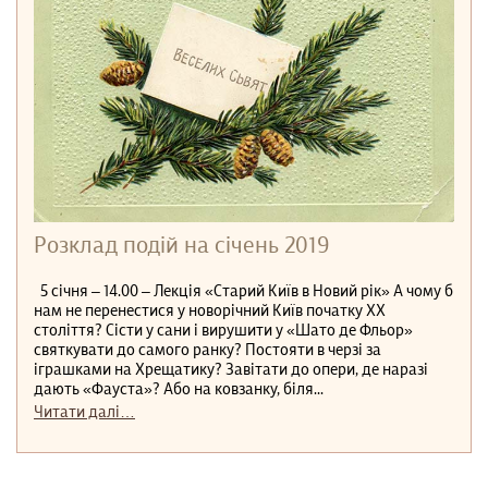
Розклад подій на січень 2019
5 січня ‒ 14.00 ‒ Лекція «Старий Київ в Новий рік» А чому б
нам не перенестися у новорічний Київ початку ХХ
століття? Сісти у сани і вирушити у «Шато де Фльор»
святкувати до самого ранку? Постояти в черзі за
іграшками на Хрещатику? Завітати до опери, де наразі
дають «Фауста»? Або на ковзанку, біля...
Читати далі…