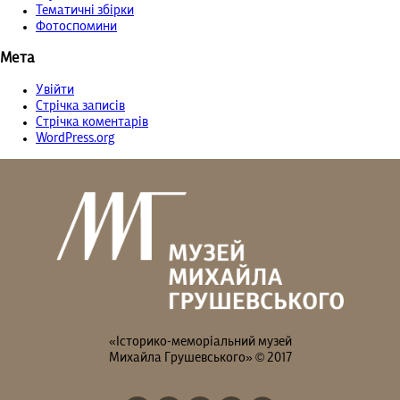
Тематичні збірки
Фотоспомини
Мета
Увійти
Стрічка записів
Стрічка коментарів
WordPress.org
«Історико-меморіальний музей
Михайла Грушевського» © 2017