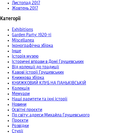
Листопад 2017
Жовтень 2017
Категорії
Exhibitions
Garden Party: 1920-ті
Miscellanea
Іконографічна збірка
Інше
Історія музею
Історичні вправи в Домі Грушевських
Від колекції до традиції
Кавові історії Грушевських
Книжкова збірка
КНИЖКОВИЙ КЛУБ НА ПАНЬКІВСЬКІЙ
Колекція
Мемуари
Наші раритети та їхні історії
Новини
Освітні проєкти
По світу: адреси Михайла Грушевського
Проєкти
Розвідки
Студії