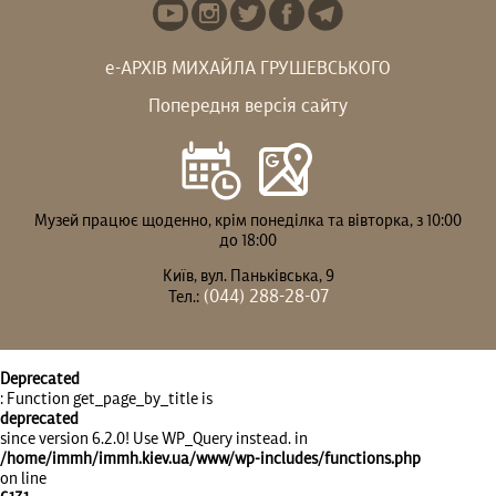
е-АРХІВ МИХАЙЛА ГРУШЕВСЬКОГО
Попередня версія сайту
Музей працює щоденно, крім понеділка та вівторка, з 10:00
до 18:00
Київ, вул. Паньківська, 9
(044) 288-28-07
Тел.:
Deprecated
: Function get_page_by_title is
deprecated
since version 6.2.0! Use WP_Query instead. in
/home/immh/immh.kiev.ua/www/wp-includes/functions.php
on line