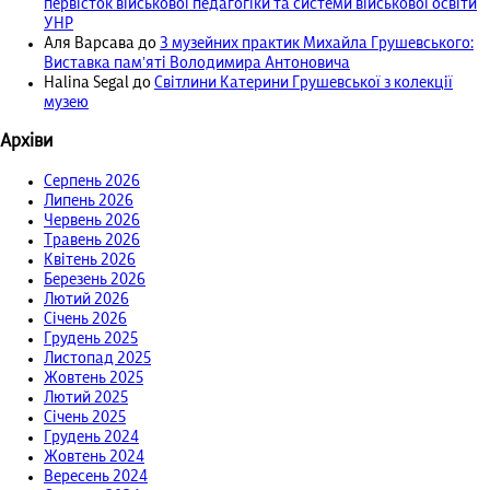
первісток військової педагогіки та системи військової освіти
УНР
Аля Варсава
до
З музейних практик Михайла Грушевського:
Виставка пам’яті Володимира Антоновича
Halina Segal
до
Світлини Катерини Грушевської з колекції
музею
Архіви
Серпень 2026
Липень 2026
Червень 2026
Травень 2026
Квітень 2026
Березень 2026
Лютий 2026
Січень 2026
Грудень 2025
Листопад 2025
Жовтень 2025
Лютий 2025
Січень 2025
Грудень 2024
Жовтень 2024
Вересень 2024