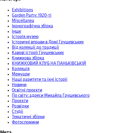
Exhibitions
Garden Party: 1920-ті
Miscellanea
Іконографічна збірка
Інше
Історія музею
Історичні вправи в Домі Грушевських
Від колекції до традиції
Кавові історії Грушевських
Книжкова збірка
КНИЖКОВИЙ КЛУБ НА ПАНЬКІВСЬКІЙ
Колекція
Мемуари
Наші раритети та їхні історії
Новини
Освітні проєкти
По світу: адреси Михайла Грушевського
Проєкти
Розвідки
Студії
Тематичні збірки
Фотоспомини
Мета