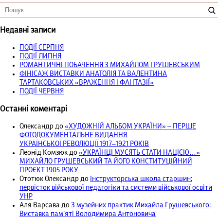
Недавні записи
ПОДІЇ СЕРПНЯ
ПОДІЇ ЛИПНЯ
РОМАНТИЧНІ ПОБАЧЕННЯ З МИХАЙЛОМ ГРУШЕВСЬКИМ
ФІНІСАЖ ВИСТАВКИ АНАТОЛІЯ ТА ВАЛЕНТИНА
ТАРТАКОВСЬКИХ «ВРАЖЕННЯ І ФАНТАЗІЇ»
ПОДІЇ ЧЕРВНЯ
Останні коментарі
Олександр
до
«ХУДОЖНІЙ АЛЬБОМ УКРАЇНИ» – ПЕРШЕ
ФОТОДОКУМЕНТАЛЬНЕ ВИДАННЯ
УКРАЇНСЬКОЇ РЕВОЛЮЦІЇ 1917‒1921 РОКІВ
Леонід Комзюк
до
«УКРАЇНЦІ МУСЯТЬ СТАТИ НАЦІЄЮ…»
МИХАЙЛО ГРУШЕВСЬКИЙ ТА ЙОГО КОНСТИТУЦІЙНИЙ
ПРОЄКТ 1905 РОКУ
Ототюк Олександр
до
Інструкторська школа старшин:
первісток військової педагогіки та системи військової освіти
УНР
Аля Варсава
до
З музейних практик Михайла Грушевського:
Виставка пам’яті Володимира Антоновича