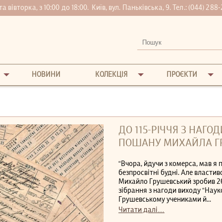
вівторка, з 10:00 до 18:00.
Київ, вул. Паньківська, 9. Тел.:
(044) 288-
НОВИНИ
КОЛЕКЦІЯ
ПРОЄКТИ
ДО 115-РІЧЧЯ З НАГ
ПОШАНУ МИХАЙЛА ГРУ
“Вчора, йдучи з комерса, мав я 
безпросвітні будні. Але властив
Михайло Грушевський зробив 26 
зібрання з нагоди виходу “Нау
Грушевському учениками й...
Читати далі…