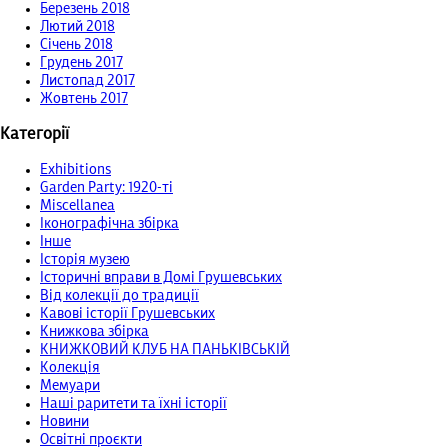
Березень 2018
Лютий 2018
Січень 2018
Грудень 2017
Листопад 2017
Жовтень 2017
Категорії
Exhibitions
Garden Party: 1920-ті
Miscellanea
Іконографічна збірка
Інше
Історія музею
Історичні вправи в Домі Грушевських
Від колекції до традиції
Кавові історії Грушевських
Книжкова збірка
КНИЖКОВИЙ КЛУБ НА ПАНЬКІВСЬКІЙ
Колекція
Мемуари
Наші раритети та їхні історії
Новини
Освітні проєкти