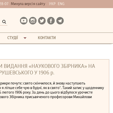
28-07
Минула версія сайту
УКР
ENG
СТУДІЇ
КОНТАКТИ
ОДИ ВИДАННЯ «НАУКОВОГО ЗБІРНИКА» НА
ШЕВСЬКОГО У 1906 р.
прикре почутє: свято скінчилося, й знову наступають
о я ліпше себе чую в будні, як в свято”. Такий запис у щоденнику
лютого 1906 року. За день до цього відбулося урочисте
кового Збірника присьвяченого професорови Михайлови