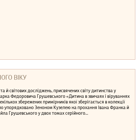
ГО ВІКУ
та й світових досліджень, присвячених світу дитинства у
Марка Федоровича Грушевського «Дитина в звичаях і віруваннях
екількох збережених примірників якої зберігається в колекції
ло упорядковано Зеноном Кузелею на прохання Івана Франка й
ла Грушевського у двох томах серійного...