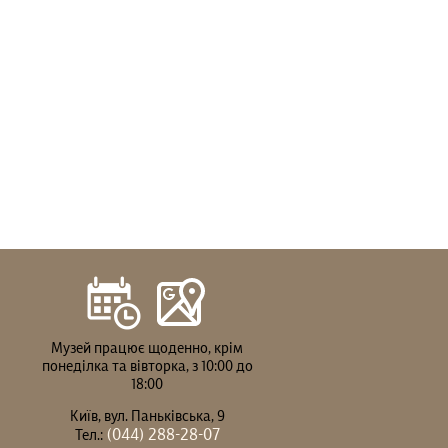
Музей працює щоденно, крім
понеділка та вівторка, з 10:00 до
18:00
Київ, вул. Паньківська, 9
(044) 288-28-07
Тел.: