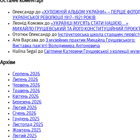
Останні коментарі
Олександр
до
«ХУДОЖНІЙ АЛЬБОМ УКРАЇНИ» – ПЕРШЕ ФОТ
УКРАЇНСЬКОЇ РЕВОЛЮЦІЇ 1917‒1921 РОКІВ
Леонід Комзюк
до
«УКРАЇНЦІ МУСЯТЬ СТАТИ НАЦІЄЮ…»
МИХАЙЛО ГРУШЕВСЬКИЙ ТА ЙОГО КОНСТИТУЦІЙНИЙ ПРОЄКТ 
Ототюк Олександр
до
Інструкторська школа старшин: первісто
Аля Варсава
до
З музейних практик Михайла Грушевського:
Виставка пам’яті Володимира Антоновича
Halina Segal
до
Світлини Катерини Грушевської з колекції муз
Архіви
Серпень 2026
Липень 2026
Червень 2026
Травень 2026
Квітень 2026
Березень 2026
Лютий 2026
Січень 2026
Грудень 2025
Листопад 2025
Жовтень 2025
Лютий 2025