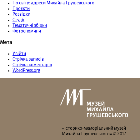
По світу: адреси Михайла Грушевського
Проєкти
Розвідки
Студії
Тематичні збірки
Фотоспомини
Мета
Увійти
Стрічка записів
Стрічка коментарів
WordPress.org
«Історико-меморіальний музей
Михайла Грушевського» © 2017