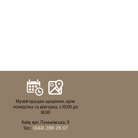
Музей працює щоденно, крім
понеділка та вівторка, з 10:00 до
18:00
Київ, вул. Паньківська, 9
(044) 288-28-07
Тел.: