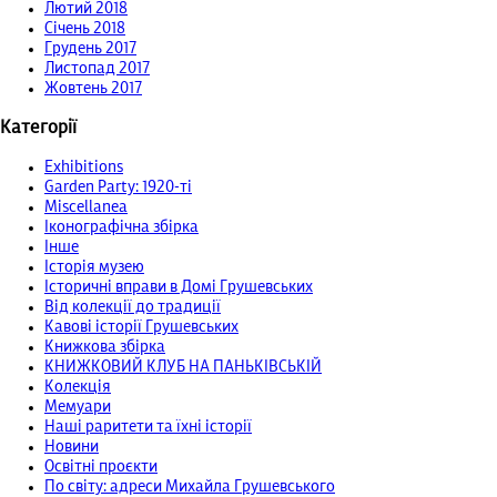
Лютий 2018
Січень 2018
Грудень 2017
Листопад 2017
Жовтень 2017
Категорії
Exhibitions
Garden Party: 1920-ті
Miscellanea
Іконографічна збірка
Інше
Історія музею
Історичні вправи в Домі Грушевських
Від колекції до традиції
Кавові історії Грушевських
Книжкова збірка
КНИЖКОВИЙ КЛУБ НА ПАНЬКІВСЬКІЙ
Колекція
Мемуари
Наші раритети та їхні історії
Новини
Освітні проєкти
По світу: адреси Михайла Грушевського