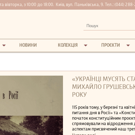
вівторка, з 10:00 до 18:00.
Київ, вул. Паньківська, 9. Тел.:
(044) 288-
НОВИНИ
КОЛЕКЦІЯ
ПРОЄКТИ
«УКРАЇНЦІ МУСЯТЬ С
МИХАЙЛО ГРУШЕВСЬКИ
РОКУ
115 років тому, у березні та кві
питання дня в Росії» та «Конст
початок конституційним проєкт
спрямовували на відродження 
аспектам присвячений наш третій