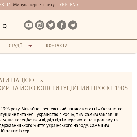
28-07
Минула версія сайту
УКР
ENG
СТУДІЇ
КОНТАКТИ
ТАТИ НАЦІЄЮ…»
Й ТА ЙОГО КОНСТИТУЦІЙНИЙ ПРОЄКТ 1905
тні 1905 року, Михайло Грушевський написав статті «Українство і
итуційне питання і українство в Росії», тим самим заклавши
ам, що передбачали відхід від імперського централізму та
державницького життя українського народу. Саме цим
 допис із серії...