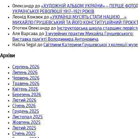
Олександр
до
«ХУДОЖНІЙ АЛЬБОМ УКРАЇНИ» – ПЕРШЕ ФОТ
УКРАЇНСЬКОЇ РЕВОЛЮЦІЇ 1917‒1921 РОКІВ
Леонід Комзюк
до
«УКРАЇНЦІ МУСЯТЬ СТАТИ НАЦІЄЮ…»
МИХАЙЛО ГРУШЕВСЬКИЙ ТА ЙОГО КОНСТИТУЦІЙНИЙ ПРОЄКТ 
Ототюк Олександр
до
Інструкторська школа старшин: первісто
Аля Варсава
до
З музейних практик Михайла Грушевського:
Виставка пам’яті Володимира Антоновича
Halina Segal
до
Світлини Катерини Грушевської з колекції муз
Архіви
Серпень 2026
Липень 2026
Червень 2026
Травень 2026
Квітень 2026
Березень 2026
Лютий 2026
Січень 2026
Грудень 2025
Листопад 2025
Жовтень 2025
Лютий 2025
Січень 2025