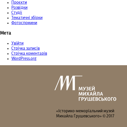
Проєкти
Розвідки
Студії
Тематичні збірки
Фотоспомини
Мета
Увійти
Стрічка записів
Стрічка коментарів
WordPress.org
«Історико-меморіальний музей
Михайла Грушевського» © 2017