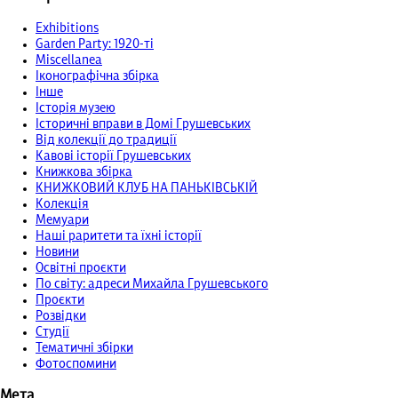
Exhibitions
Garden Party: 1920-ті
Miscellanea
Іконографічна збірка
Інше
Історія музею
Історичні вправи в Домі Грушевських
Від колекції до традиції
Кавові історії Грушевських
Книжкова збірка
КНИЖКОВИЙ КЛУБ НА ПАНЬКІВСЬКІЙ
Колекція
Мемуари
Наші раритети та їхні історії
Новини
Освітні проєкти
По світу: адреси Михайла Грушевського
Проєкти
Розвідки
Студії
Тематичні збірки
Фотоспомини
Мета