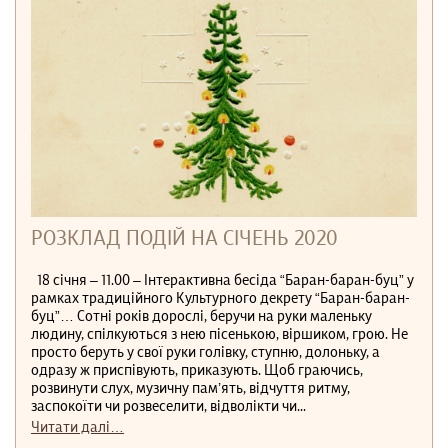
РОЗКЛАД ПОДІЙ НА СІЧЕНЬ 2020
18 січня ‒ 11.00 ‒ Інтерактивна бесіда “Баран-баран-буц” у
рамках традиційного Культурного декрету “Баран-баран-
буц”… Сотні років дорослі, беручи на руки маленьку
людину, спілкуються з нею пісенькою, віршиком, грою. Не
просто беруть у свої руки голівку, ступню, долоньку, а
одразу ж приспівують, приказують. Щоб граючись,
розвинути слух, музичну пам’ять, відчуття ритму,
заспокоїти чи розвеселити, відволікти чи...
Читати далі…