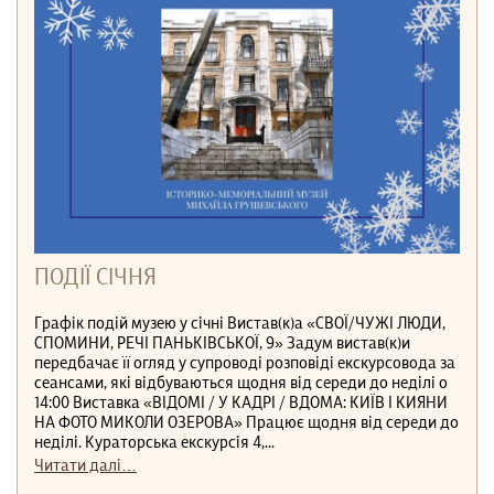
ПОДІЇ СІЧНЯ
Графік подій музею у січні Вистав(к)а «СВОЇ/ЧУЖІ ЛЮДИ,
СПОМИНИ, РЕЧІ ПАНЬКІВСЬКОЇ, 9» Задум вистав(к)и
передбачає її огляд у супроводі розповіді екскурсовода за
сеансами, які відбуваються щодня від середи до неділі о
14:00 Виставка «ВІДОМІ / У КАДРІ / ВДОМА: КИЇВ І КИЯНИ
НА ФОТО МИКОЛИ ОЗЕРОВА» Працює щодня від середи до
неділі. Кураторська екскурсія 4,...
Читати далі…