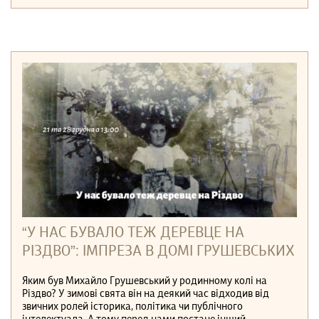
“У НАС БУВАЛО ТЕЖ ДЕРЕВЦЕ НА
РІЗДВО”: ІМПРЕЗА В ДОМІ ГРУШЕВСЬКИХ
Яким був Михайло Грушевський у родинному колі на
Різдво? У зимові свята він на деякий час відходив від
звичних ролей історика, політика чи публічного