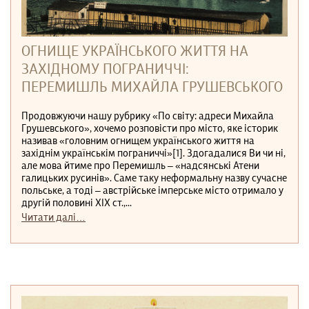
ОГНИЩЕ УКРАЇНСЬКОГО ЖИТТЯ НА
ЗАХІДНОМУ ПОГРАНИЧЧІ:
ПЕРЕМИШЛЬ МИХАЙЛА ГРУШЕВСЬКОГО
Продовжуючи нашу рубрику «По світу: адреси Михайла
Грушевського», хочемо розповісти про місто, яке історик
називав «головним огнищем українського життя на
західнім українськім пограниччі»[1]. Здогадалися Ви чи ні,
але мова йтиме про Перемишль – «надсянські Атени
галицьких русинів». Саме таку неформальну назву сучасне
польське, а тоді – австрійське імперське місто отримало у
другій половині XIX ст.,...
Читати далі…