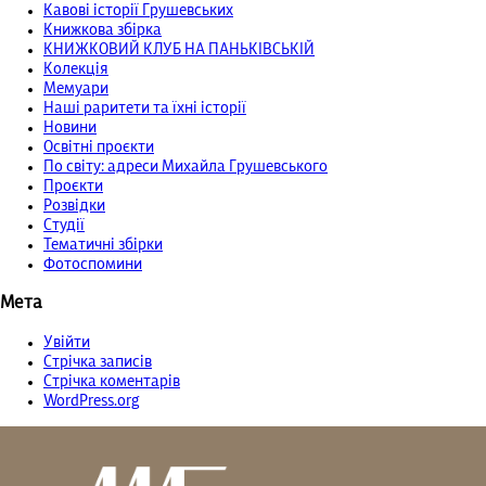
Кавові історії Грушевських
Книжкова збірка
КНИЖКОВИЙ КЛУБ НА ПАНЬКІВСЬКІЙ
Колекція
Мемуари
Наші раритети та їхні історії
Новини
Освітні проєкти
По світу: адреси Михайла Грушевського
Проєкти
Розвідки
Студії
Тематичні збірки
Фотоспомини
Мета
Увійти
Стрічка записів
Стрічка коментарів
WordPress.org