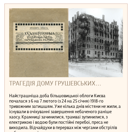
ТРАГЕДІЯ ДОМУ ГРУШЕВСЬКИХ…
Найстрашніша доба більшовицької облоги Києва
почалася з 6 на 7 лютого (з 24 на 25 січня) 1918-го
тривожним затишшям. Уже кілька днів містяни не жили, а
існували в очікуванні завершення небаченого раніше
хаосу. Крамниці зачинилися, трамваї зупинилися, з
електрикою і водою були постійні перебої, преса не
виходила. Відчайдухи в перервах між чергами обстрілів