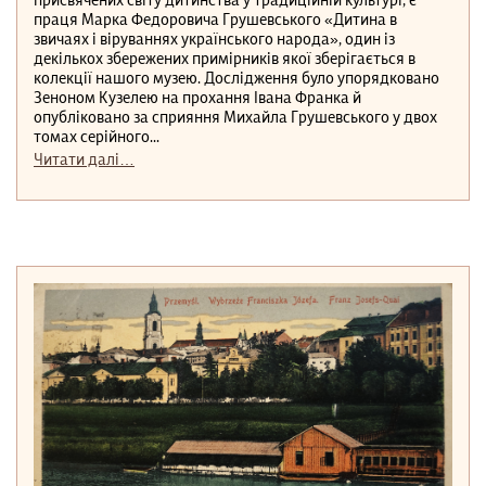
присвячених світу дитинства у традиційній культурі, є
праця Марка Федоровича Грушевського «Дитина в
звичаях і віруваннях українського народа», один із
декількох збережених примірників якої зберігається в
колекції нашого музею. Дослідження було упорядковано
Зеноном Кузелею на прохання Івана Франка й
опубліковано за сприяння Михайла Грушевського у двох
томах серійного...
Читати далі…