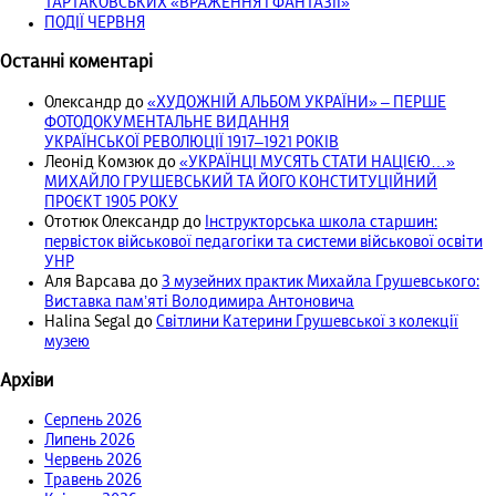
ТАРТАКОВСЬКИХ «ВРАЖЕННЯ І ФАНТАЗІЇ»
ПОДІЇ ЧЕРВНЯ
Останні коментарі
Олександр
до
«ХУДОЖНІЙ АЛЬБОМ УКРАЇНИ» – ПЕРШЕ
ФОТОДОКУМЕНТАЛЬНЕ ВИДАННЯ
УКРАЇНСЬКОЇ РЕВОЛЮЦІЇ 1917‒1921 РОКІВ
Леонід Комзюк
до
«УКРАЇНЦІ МУСЯТЬ СТАТИ НАЦІЄЮ…»
МИХАЙЛО ГРУШЕВСЬКИЙ ТА ЙОГО КОНСТИТУЦІЙНИЙ
ПРОЄКТ 1905 РОКУ
Ототюк Олександр
до
Інструкторська школа старшин:
первісток військової педагогіки та системи військової освіти
УНР
Аля Варсава
до
З музейних практик Михайла Грушевського:
Виставка пам’яті Володимира Антоновича
Halina Segal
до
Світлини Катерини Грушевської з колекції
музею
Архіви
Серпень 2026
Липень 2026
Червень 2026
Травень 2026