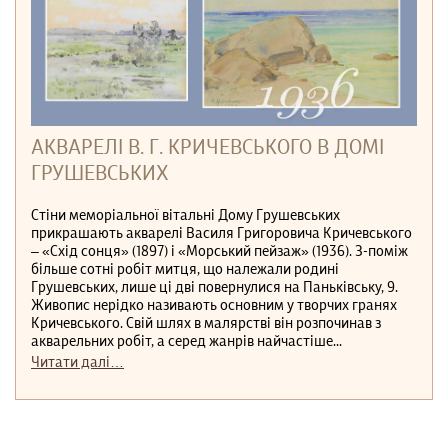
АКВАРЕЛІ В. Г. КРИЧЕВСЬКОГО В ДОМІ
ГРУШЕВСЬКИХ
Стіни меморіальної вітальні Дому Грушевських
прикрашають акварелі Василя Григоровича Кричевського
– «Схід сонця» (1897) і «Морський пейзаж» (1936). З-поміж
більше сотні робіт митця, що належали родині
Грушевських, лише ці дві повернулися на Паньківську, 9.
Живопис нерідко називають основним у творчих гранях
Кричевського. Свій шлях в малярстві він розпочинав з
акварельних робіт, а серед жанрів найчастіше...
Читати далі…