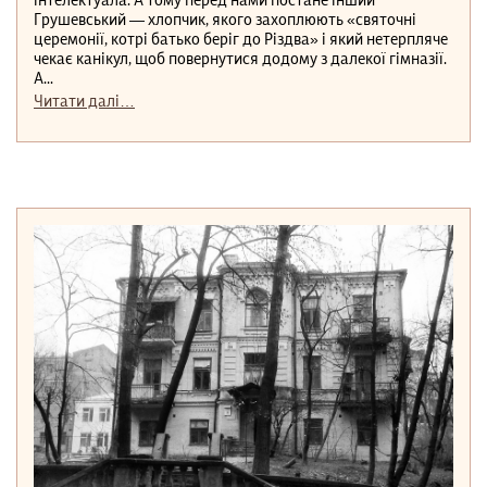
інтелектуала. А тому перед нами постане інший
Грушевський — хлопчик, якого захоплюють «святочні
церемонії, котрі батько беріг до Різдва» і який нетерпляче
чекає канікул, щоб повернутися додому з далекої гімназії.
А...
Читати далі…