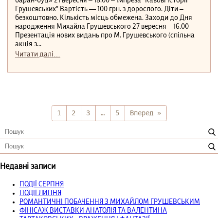
баран-буц» 21 вересня ‒ 18.00 ‒ Імпреза “Кавові історії
Грушевських” Вартість — 100 грн. з дорослого. Діти –
безкоштовно. Кількість місць обмежена. Заходи до Дня
народження Михайла Грушевського 27 вересня ‒ 16.00 ‒
Презентація нових видань про М. Грушевського (спільна
акція з...
Читати далі…
1
2
3
…
5
Вперед »
Недавні записи
ПОДІЇ СЕРПНЯ
ПОДІЇ ЛИПНЯ
РОМАНТИЧНІ ПОБАЧЕННЯ З МИХАЙЛОМ ГРУШЕВСЬКИМ
ФІНІСАЖ ВИСТАВКИ АНАТОЛІЯ ТА ВАЛЕНТИНА