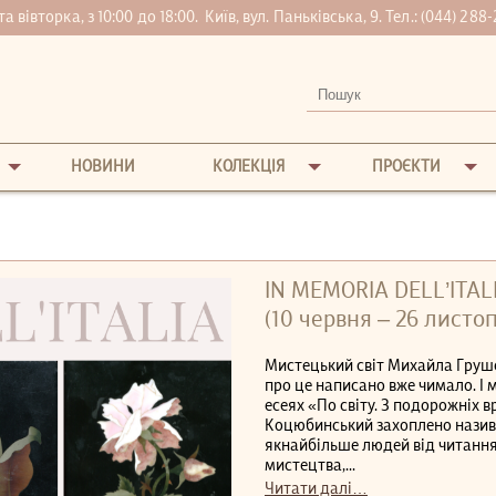
вівторка, з 10:00 до 18:00.
Київ, вул. Паньківська, 9. Тел.:
(044) 288-
НОВИНИ
КОЛЕКЦІЯ
ПРОЄКТИ
IN MEMORIA DELL’ITAL
(10 червня ‒ 26 листоп
Мистецький світ Михайла Груше
про це написано вже чимало. І
есеях «По світу. З подорожніх 
Коцюбинський захоплено назив
якнайбільше людей від читання 
мистецтва,...
Читати далі…