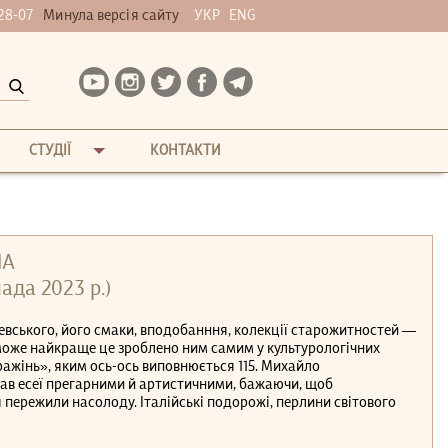
28-07
Минула версія сайту
УКР
ENG
СТУДІЇ
КОНТАКТИ
IA
ада 2023 р.)
вського, його смаки, вподобанння, колекції старожитностей —
 може найкраще це зроблено ним самим у культурологічних
вражінь», яким ось-ось виповнюється 115. Михайло
ав есеї прегарними й артистичними, бажаючи, щоб
пережили насолоду. Італійські подорожі, перлини світового