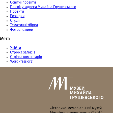
Освітні проєкти
По світу: адреси Михайла Грушевського
Проєкти
Розвідки
Студії
Тематичні збірки
Фотоспомини
Мета
Увійти
Стрічка записів
Стрічка коментарів
WordPress.org
«Історико-меморіальний музей
Михайла Грушевського» © 2017