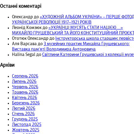
Останні коментарі
Олександр
до
«ХУДОЖНІЙ АЛЬБОМ УКРАЇНИ» – ПЕРШЕ ФОТ
УКРАЇНСЬКОЇ РЕВОЛЮЦІЇ 1917‒1921 РОКІВ
Леонід Комзюк
до
«УКРАЇНЦІ МУСЯТЬ СТАТИ НАЦІЄЮ…»
МИХАЙЛО ГРУШЕВСЬКИЙ ТА ЙОГО КОНСТИТУЦІЙНИЙ ПРОЄКТ 
Ототюк Олександр
до
Інструкторська школа старшин: первісто
Аля Варсава
до
З музейних практик Михайла Грушевського:
Виставка пам’яті Володимира Антоновича
Halina Segal
до
Світлини Катерини Грушевської з колекції муз
Архіви
Серпень 2026
Липень 2026
Червень 2026
Травень 2026
Квітень 2026
Березень 2026
Лютий 2026
Січень 2026
Грудень 2025
Листопад 2025
Жовтень 2025