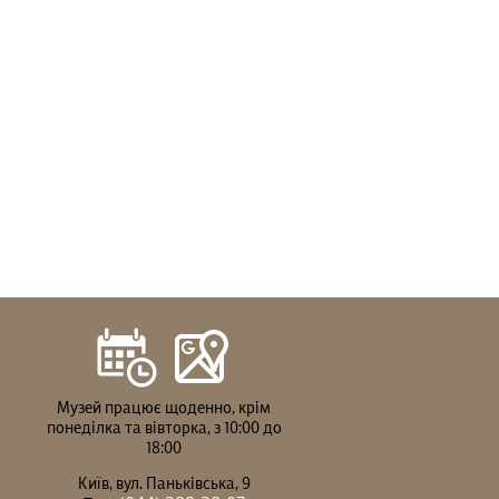
Музей працює щоденно, крім
понеділка та вівторка, з 10:00 до
18:00
Київ, вул. Паньківська, 9