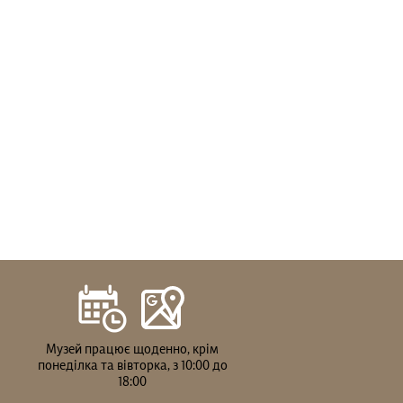
Музей працює щоденно, крім
понеділка та вівторка, з 10:00 до
18:00