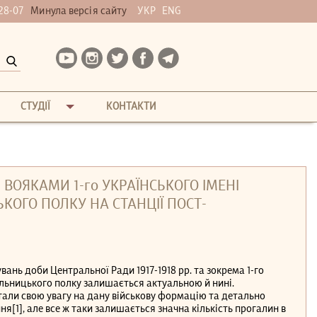
28-07
Минула версія сайту
УКР
ENG
СТУДІЇ
КОНТАКТИ
 ВОЯКАМИ 1-го УКРАЇНСЬКОГО ІМЕНІ
ОГО ПОЛКУ НА СТАНЦІЇ ПОСТ-
нь доби Центральної Ради 1917-1918 рр. та зокрема 1-го
ельницького полку залишається актуальною й нині.
али свою увагу на дану військову формацію та детально
ня[1], але все ж таки залишається значна кількість прогалин в