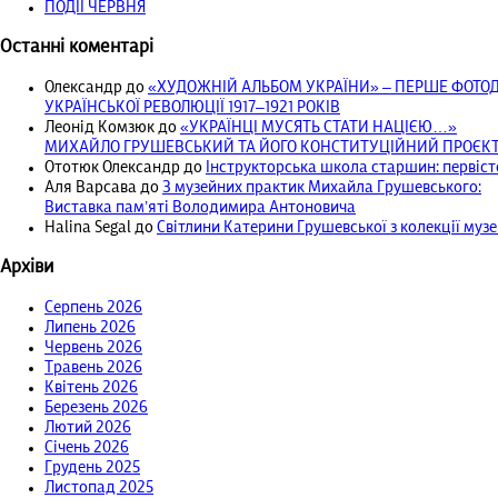
ПОДІЇ ЧЕРВНЯ
Останні коментарі
Олександр
до
«ХУДОЖНІЙ АЛЬБОМ УКРАЇНИ» – ПЕРШЕ ФОТ
УКРАЇНСЬКОЇ РЕВОЛЮЦІЇ 1917‒1921 РОКІВ
Леонід Комзюк
до
«УКРАЇНЦІ МУСЯТЬ СТАТИ НАЦІЄЮ…»
МИХАЙЛО ГРУШЕВСЬКИЙ ТА ЙОГО КОНСТИТУЦІЙНИЙ ПРОЄКТ 
Ототюк Олександр
до
Інструкторська школа старшин: первісто
Аля Варсава
до
З музейних практик Михайла Грушевського:
Виставка пам’яті Володимира Антоновича
Halina Segal
до
Світлини Катерини Грушевської з колекції муз
Архіви
Серпень 2026
Липень 2026
Червень 2026
Травень 2026
Квітень 2026
Березень 2026
Лютий 2026
Січень 2026
Грудень 2025
Листопад 2025