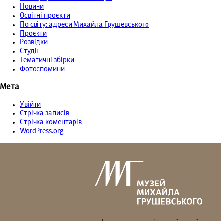
Новини
Освітні проєкти
По світу: адреси Михайла Грушевського
Проєкти
Розвідки
Студії
Тематичні збірки
Фотоспомини
Мета
Увійти
Стрічка записів
Стрічка коментарів
WordPress.org