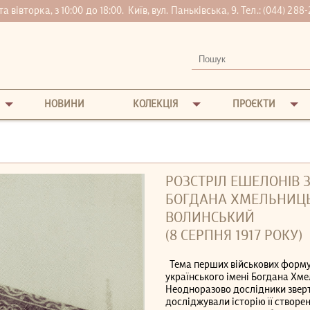
вівторка, з 10:00 до 18:00.
Київ, вул. Паньківська, 9. Тел.:
(044) 288-
НОВИНИ
КОЛЕКЦІЯ
ПРОЄКТИ
РОЗСТРІЛ ЕШЕЛОНІВ З
БОГДАНА ХМЕЛЬНИЦЬК
ВОЛИНСЬКИЙ
(8 СЕРПНЯ 1917 РОКУ)
Тема перших військових формува
українського імені Богдана Хм
Неодноразово дослідники зверт
досліджували історію її створен