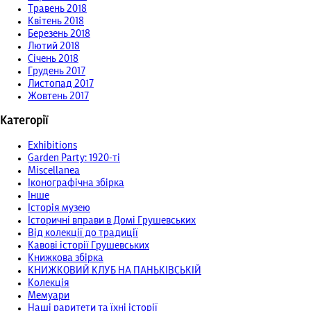
Травень 2018
Квітень 2018
Березень 2018
Лютий 2018
Січень 2018
Грудень 2017
Листопад 2017
Жовтень 2017
Категорії
Exhibitions
Garden Party: 1920-ті
Miscellanea
Іконографічна збірка
Інше
Історія музею
Історичні вправи в Домі Грушевських
Від колекції до традиції
Кавові історії Грушевських
Книжкова збірка
КНИЖКОВИЙ КЛУБ НА ПАНЬКІВСЬКІЙ
Колекція
Мемуари
Наші раритети та їхні історії