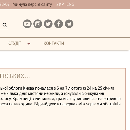
28-07
Минула версія сайту
УКР
ENG
СТУДІЇ
КОНТАКТИ
ШЕВСЬКИХ…
ї облоги Києва почалася з 6 на 7 лютого (з 24 на 25 січня)
е кілька днів містяни не жили, а існували в очікуванні
хаосу. Крамниці зачинилися, трамваї зупинилися, з електрикою
преса не виходила. Відчайдухи в перервах між чергами обстрілів