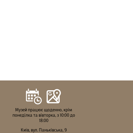
Музей працює щоденно, крім
понеділка та вівторка, з 10:00 до
18:00
Київ, вул. Паньківська, 9