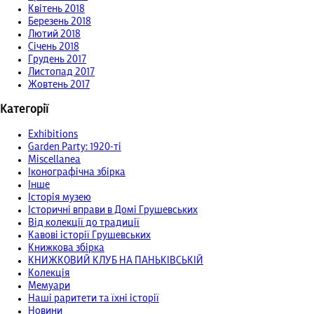
Квітень 2018
Березень 2018
Лютий 2018
Січень 2018
Грудень 2017
Листопад 2017
Жовтень 2017
Категорії
Exhibitions
Garden Party: 1920-ті
Miscellanea
Іконографічна збірка
Інше
Історія музею
Історичні вправи в Домі Грушевських
Від колекції до традиції
Кавові історії Грушевських
Книжкова збірка
КНИЖКОВИЙ КЛУБ НА ПАНЬКІВСЬКІЙ
Колекція
Мемуари
Наші раритети та їхні історії
Новини