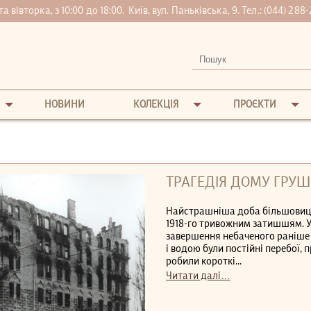
вівторка, з 10:00 до 18:00.
Київ, вул. Паньківська, 9. Тел.:
(044) 288-
НОВИНИ
КОЛЕКЦІЯ
ПРОЄКТИ
ТРАГЕДІЯ ДОМУ ГРУ
Найстрашніша доба більшовицько
1918-го тривожним затишшям. Уж
завершення небаченого раніше 
і водою були постійні перебої, 
робили короткі...
Читати далі…