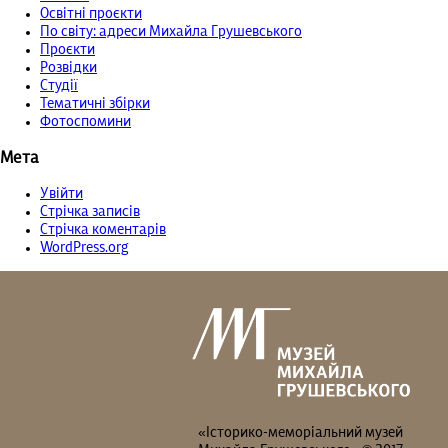
Освітні проєкти
По світу: адреси Михайла Грушевського
Проєкти
Розвідки
Студії
Тематичні збірки
Фотоспомини
Мета
Увійти
Стрічка записів
Стрічка коментарів
WordPress.org
«Історико-меморіальний музей