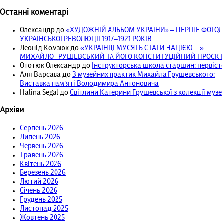
Останні коментарі
Олександр
до
«ХУДОЖНІЙ АЛЬБОМ УКРАЇНИ» – ПЕРШЕ ФОТ
УКРАЇНСЬКОЇ РЕВОЛЮЦІЇ 1917‒1921 РОКІВ
Леонід Комзюк
до
«УКРАЇНЦІ МУСЯТЬ СТАТИ НАЦІЄЮ…»
МИХАЙЛО ГРУШЕВСЬКИЙ ТА ЙОГО КОНСТИТУЦІЙНИЙ ПРОЄКТ 
Ототюк Олександр
до
Інструкторська школа старшин: первісто
Аля Варсава
до
З музейних практик Михайла Грушевського:
Виставка пам’яті Володимира Антоновича
Halina Segal
до
Світлини Катерини Грушевської з колекції муз
Архіви
Серпень 2026
Липень 2026
Червень 2026
Травень 2026
Квітень 2026
Березень 2026
Лютий 2026
Січень 2026
Грудень 2025
Листопад 2025
Жовтень 2025