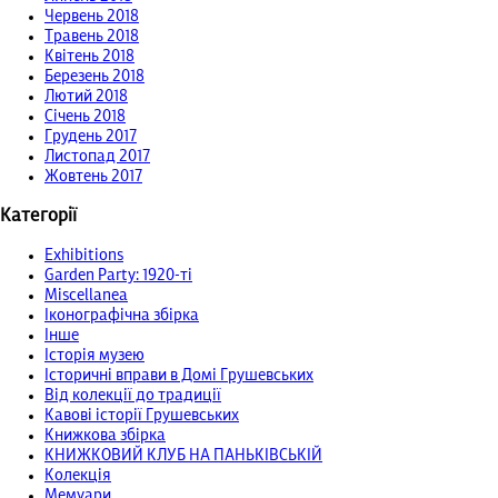
Червень 2018
Травень 2018
Квітень 2018
Березень 2018
Лютий 2018
Січень 2018
Грудень 2017
Листопад 2017
Жовтень 2017
Категорії
Exhibitions
Garden Party: 1920-ті
Miscellanea
Іконографічна збірка
Інше
Історія музею
Історичні вправи в Домі Грушевських
Від колекції до традиції
Кавові історії Грушевських
Книжкова збірка
КНИЖКОВИЙ КЛУБ НА ПАНЬКІВСЬКІЙ
Колекція
Мемуари