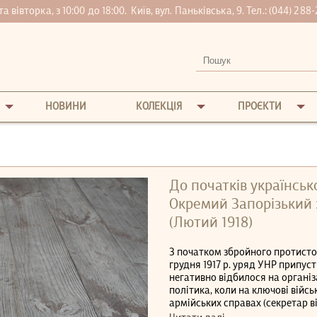
вівторка, з 10:00 до 18:00.
Київ, вул. Паньківська, 9. Тел.:
(044) 288-
НОВИНИ
КОЛЕКЦІЯ
ПРОЄКТИ
До початків українсько
Окремий Запорізький 
(Лютий 1918)
З початком збройного протисто
грудня 1917 р. уряд УНР припуст
негативно відбилося на органі
політика, коли на ключові війсь
армійських справах (секретар в