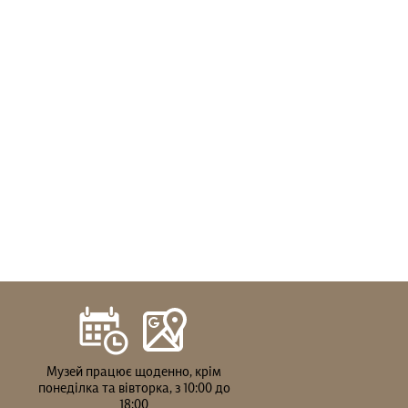
Музей працює щоденно, крім
понеділка та вівторка, з 10:00 до
18:00