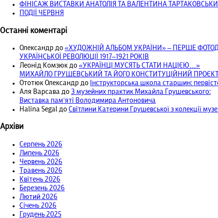
ФІНІСАЖ ВИСТАВКИ АНАТОЛІЯ ТА ВАЛЕНТИНА ТАРТАКОВСЬКИ
ПОДІЇ ЧЕРВНЯ
Останні коментарі
Олександр
до
«ХУДОЖНІЙ АЛЬБОМ УКРАЇНИ» – ПЕРШЕ ФОТ
УКРАЇНСЬКОЇ РЕВОЛЮЦІЇ 1917‒1921 РОКІВ
Леонід Комзюк
до
«УКРАЇНЦІ МУСЯТЬ СТАТИ НАЦІЄЮ…»
МИХАЙЛО ГРУШЕВСЬКИЙ ТА ЙОГО КОНСТИТУЦІЙНИЙ ПРОЄКТ 
Ототюк Олександр
до
Інструкторська школа старшин: первісто
Аля Варсава
до
З музейних практик Михайла Грушевського:
Виставка пам’яті Володимира Антоновича
Halina Segal
до
Світлини Катерини Грушевської з колекції муз
Архіви
Серпень 2026
Липень 2026
Червень 2026
Травень 2026
Квітень 2026
Березень 2026
Лютий 2026
Січень 2026
Грудень 2025