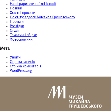
Наші раритети та їхні історії
Новини
Освітні проєкти
По світу: адреси Михайла Грушевського
Проєкти
Розвідки
Студії
Тематичні збірки
Фотоспомини
Мета
Увійти
Стрічка записів
Стрічка коментарів
WordPress.org