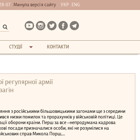
28-07
Минула версія сайту
УКР
ENG
СТУДІЇ
КОНТАКТИ
ї регулярної армії
загін
яння з російськими більшовицькими загонами ще з середини
ився низки помилок та прорахунків у військовій політиці. Це
зації оборони країни. Перш за все –непродумана кадрова
кові посади призначалися особи, які не розумілися на
ійськових справ Микола Порш,...