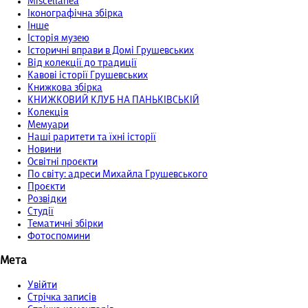
Miscellanea
Іконографічна збірка
Інше
Історія музею
Історичні вправи в Домі Грушевських
Від колекції до традиції
Кавові історії Грушевських
Книжкова збірка
КНИЖКОВИЙ КЛУБ НА ПАНЬКІВСЬКІЙ
Колекція
Мемуари
Наші раритети та їхні історії
Новини
Освітні проєкти
По світу: адреси Михайла Грушевського
Проєкти
Розвідки
Студії
Тематичні збірки
Фотоспомини
Мета
Увійти
Стрічка записів