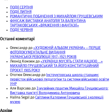
ПОДІЇ СЕРПНЯ
ПОДІЇ ЛИПНЯ
РОМАНТИЧНІ ПОБАЧЕННЯ З МИХАЙЛОМ ГРУШЕВСЬКИМ
ФІНІСАЖ ВИСТАВКИ АНАТОЛІЯ ТА ВАЛЕНТИНА
ТАРТАКОВСЬКИХ «ВРАЖЕННЯ І ФАНТАЗІЇ»
ПОДІЇ ЧЕРВНЯ
Останні коментарі
Олександр
до
«ХУДОЖНІЙ АЛЬБОМ УКРАЇНИ» – ПЕРШЕ
ФОТОДОКУМЕНТАЛЬНЕ ВИДАННЯ
УКРАЇНСЬКОЇ РЕВОЛЮЦІЇ 1917‒1921 РОКІВ
Леонід Комзюк
до
«УКРАЇНЦІ МУСЯТЬ СТАТИ НАЦІЄЮ…»
МИХАЙЛО ГРУШЕВСЬКИЙ ТА ЙОГО КОНСТИТУЦІЙНИЙ
ПРОЄКТ 1905 РОКУ
Ототюк Олександр
до
Інструкторська школа старшин:
первісток військової педагогіки та системи військової освіти
УНР
Аля Варсава
до
З музейних практик Михайла Грушевського:
Виставка пам’яті Володимира Антоновича
Halina Segal
до
Світлини Катерини Грушевської з колекції
музею
Архіви