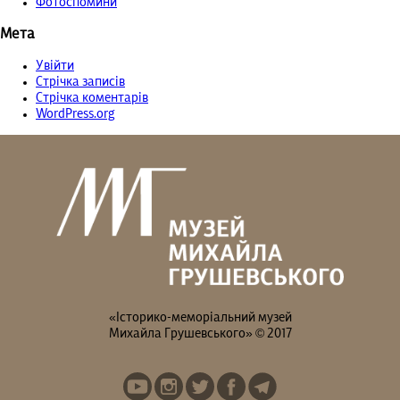
Фотоспомини
Мета
Увійти
Стрічка записів
Стрічка коментарів
WordPress.org
«Історико-меморіальний музей
Михайла Грушевського» © 2017