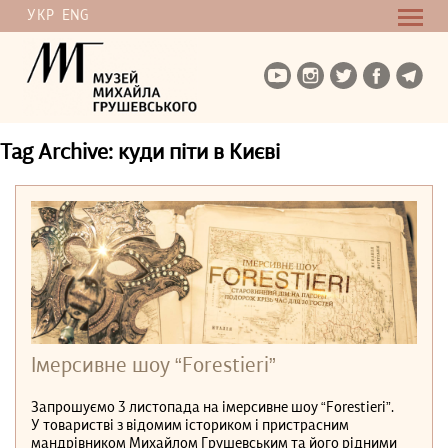
УКР
ENG
Tag Archive: куди піти в Києві
Імерсивне шоу “Forestieri”
Запрошуємо 3 листопада на імерсивне шоу “Forestieri”.
У товаристві з відомим істориком і пристрасним
мандрівником Михайлом Грушевським та його рідними