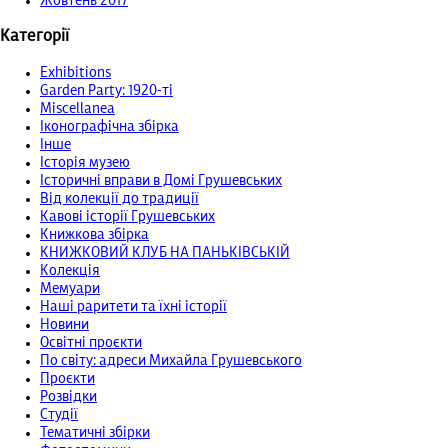
Жовтень 2017
Категорії
Exhibitions
Garden Party: 1920-ті
Miscellanea
Іконографічна збірка
Інше
Історія музею
Історичні вправи в Домі Грушевських
Від колекції до традиції
Кавові історії Грушевських
Книжкова збірка
КНИЖКОВИЙ КЛУБ НА ПАНЬКІВСЬКІЙ
Колекція
Мемуари
Наші раритети та їхні історії
Новини
Освітні проєкти
По світу: адреси Михайла Грушевського
Проєкти
Розвідки
Студії
Тематичні збірки