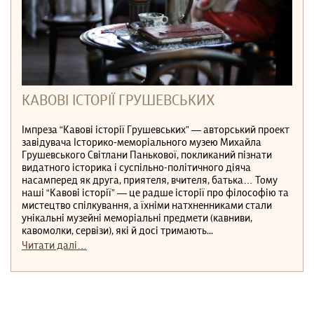
КАВОВІ ІСТОРІЇ ГРУШЕВСЬКИХ
Імпреза “Кавові історії Грушевських” — авторський проект
завідувача Історико-меморіального музею Михайла
Грушевського Світлани Панькової, покликаний пізнати
видатного історика і суспільно-політичного діяча
насамперед як друга, приятеля, вчителя, батька… Тому
наші “Кавові історії” — це радше історії про філософію та
мистецтво спілкування, а їхніми натхненниками стали
унікальні музейні меморіальні предмети (кавниви,
кавомолки, сервізи), які й досі тримають...
Читати далі…