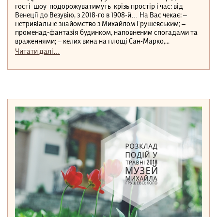
гості шоу подорожуватимуть крізь простір і час: від
Венеції до Везувію, з 2018-го в 1908-й… На Вас чекає: –
нетривіальне знайомство з Михайлом Грушевським; –
променад-фантазія будинком, наповненим спогадами та
враженнями; – келих вина на площі Сан-Марко,...
Читати далі…