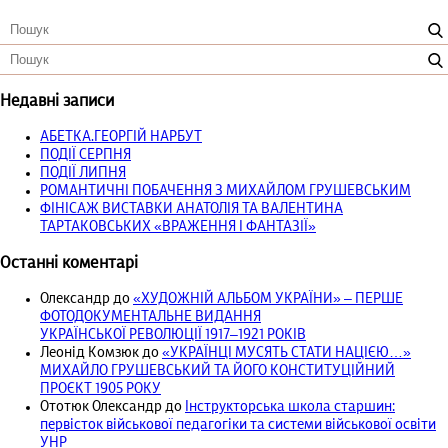
Недавні записи
АБЕТКА.ГЕОРГІЙ НАРБУТ
ПОДІЇ СЕРПНЯ
ПОДІЇ ЛИПНЯ
РОМАНТИЧНІ ПОБАЧЕННЯ З МИХАЙЛОМ ГРУШЕВСЬКИМ
ФІНІСАЖ ВИСТАВКИ АНАТОЛІЯ ТА ВАЛЕНТИНА
ТАРТАКОВСЬКИХ «ВРАЖЕННЯ І ФАНТАЗІЇ»
Останні коментарі
Олександр
до
«ХУДОЖНІЙ АЛЬБОМ УКРАЇНИ» – ПЕРШЕ
ФОТОДОКУМЕНТАЛЬНЕ ВИДАННЯ
УКРАЇНСЬКОЇ РЕВОЛЮЦІЇ 1917‒1921 РОКІВ
Леонід Комзюк
до
«УКРАЇНЦІ МУСЯТЬ СТАТИ НАЦІЄЮ…»
МИХАЙЛО ГРУШЕВСЬКИЙ ТА ЙОГО КОНСТИТУЦІЙНИЙ
ПРОЄКТ 1905 РОКУ
Ототюк Олександр
до
Інструкторська школа старшин:
первісток військової педагогіки та системи військової освіти
УНР