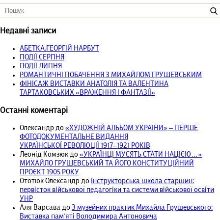
Недавні записи
АБЕТКА.ГЕОРГІЙ НАРБУТ
ПОДІЇ СЕРПНЯ
ПОДІЇ ЛИПНЯ
РОМАНТИЧНІ ПОБАЧЕННЯ З МИХАЙЛОМ ГРУШЕВСЬКИМ
ФІНІСАЖ ВИСТАВКИ АНАТОЛІЯ ТА ВАЛЕНТИНА
ТАРТАКОВСЬКИХ «ВРАЖЕННЯ І ФАНТАЗІЇ»
Останні коментарі
Олександр
до
«ХУДОЖНІЙ АЛЬБОМ УКРАЇНИ» – ПЕРШЕ
ФОТОДОКУМЕНТАЛЬНЕ ВИДАННЯ
УКРАЇНСЬКОЇ РЕВОЛЮЦІЇ 1917‒1921 РОКІВ
Леонід Комзюк
до
«УКРАЇНЦІ МУСЯТЬ СТАТИ НАЦІЄЮ…»
МИХАЙЛО ГРУШЕВСЬКИЙ ТА ЙОГО КОНСТИТУЦІЙНИЙ
ПРОЄКТ 1905 РОКУ
Ототюк Олександр
до
Інструкторська школа старшин:
первісток військової педагогіки та системи військової освіти
УНР
Аля Варсава
до
З музейних практик Михайла Грушевського:
Виставка пам’яті Володимира Антоновича