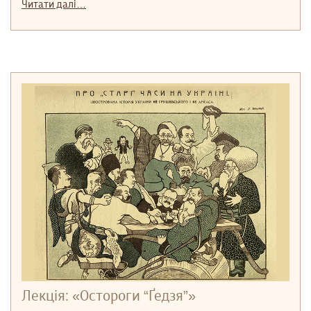
Читати далі…
Лекція: «Осторoги “Ґедзя”»