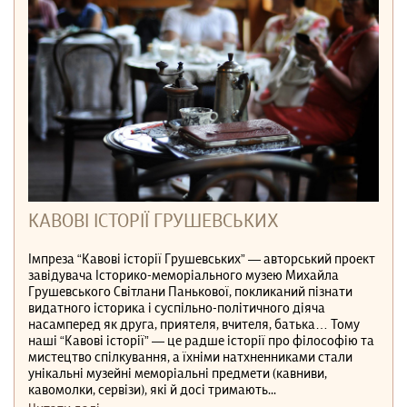
КАВОВІ ІСТОРІЇ ГРУШЕВСЬКИХ
Імпреза “Кавові історії Грушевських” — авторський проект
завідувача Історико-меморіального музею Михайла
Грушевського Світлани Панькової, покликаний пізнати
видатного історика і суспільно-політичного діяча
насамперед як друга, приятеля, вчителя, батька… Тому
наші “Кавові історії” — це радше історії про філософію та
мистецтво спілкування, а їхніми натхненниками стали
унікальні музейні меморіальні предмети (кавниви,
кавомолки, сервізи), які й досі тримають...