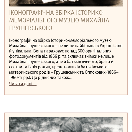
ІКОНОГРАФІЧНА ЗБІРКА ІСТОРИКО-
МЕМОРІАЛЬНОГО МУЗЕЮ МИХАЙЛА
ГРУШЕВСЬКОГО
Іконографічна збірка Історико-меморіального музею
Михайла Грушевського ‒ не лише найбільша в Україні, але
й унікальна. Вона нараховує понад 500 оригінальних
фотодокументів від 1866 р. та включає знімки не лише
Михайла Грушевського, але й батьків вченого, брата й
сестри та їхніх родин, представників батьківського і
материнського родів ‒ Грушевських та Оппокових (1866–
1960-ті рр.). До рідкісних також...
Читати далі…