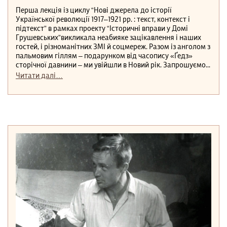
Перша лекція із циклу “Нові джерела до історії
Української революції 1917–1921 рр. : текст, контекст і
підтекст” в рамках проекту “Історичні вправи у Домі
Грушевських”викликала неабияке зацікавлення і наших
гостей, і різноманітних ЗМІ й соцмереж. Разом із анголом з
пальмовим гіллям – подарунком від часопису «Ґедз»
сторічної давнини – ми увійшли в Новий рік. Запрошуємо...
Читати далі…