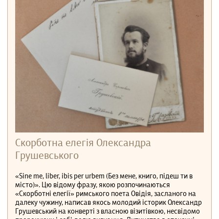
Скорботна елегія Олександра
Грушевського
«Sine me, liber, ibis per urbem (Без мене, книго, підеш ти в
місто)». Цю відому фразу, якою розпочинаються
«Скорботні елегії» римського поета Овідія, засланого на
далеку чужину, написав якось молодий історик Олександр
Грушевський на конверті з власною візитівкою, несвідомо