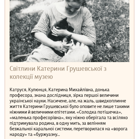
Світлини Катерини Грушевської з
колекції музею
Катруся, Кулюнця, Катерина Михайлівна, донька
професора, знана дослідниця, зірка першої величини
української науки. Насичене, але, на жаль, швидкоплинне
життя Катерини Грушевської було оповите не лише такими
ніжними й величними епітетами. «Солодка потішечка»,
«маленька професорівна», яку ніжно оберігала та всіляко
підтримувала родина, в одну мить, за велінням
безжальної каральної системи, перетворилася на «ворога
народу» та «буржуазну...