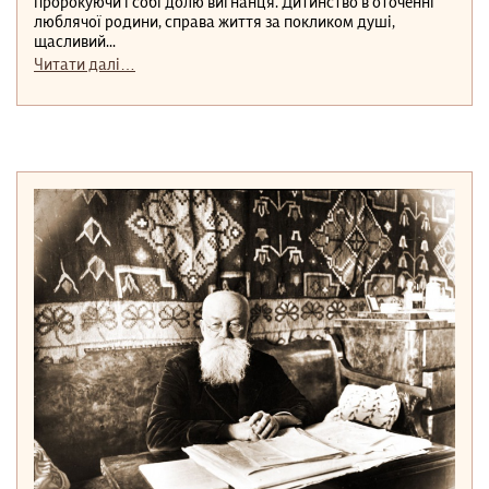
пророкуючи і собі долю вигнанця. Дитинство в оточенні
люблячої родини, справа життя за покликом душі,
щасливий...
Читати далі…