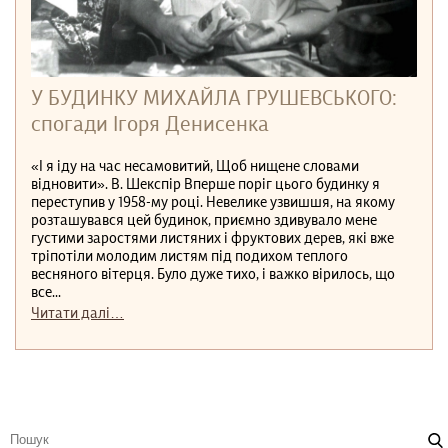
У БУДИНКУ МИХАЙЛА ГРУШЕВСЬКОГО:
спогади Ігоря Денисенка
«І я іду на час несамовитий, Щоб нищене словами
відновити». В. Шекспір Вперше поріг цього будинку я
переступив у 1958-му році. Невелике узвишшя, на якому
розташувався цей будинок, приємно здивувало мене
густими заростями листяних і фруктових дерев, які вже
тріпотіли молодим листям під подихом теплого
весняного вітерця. Було дуже тихо, і важко вірилось, що
все...
Читати далі…