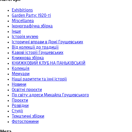
Exhibitions
Garden Party: 1920-ті
Miscellanea
Іконографічна збірка
Інше
Історія музею
Історичні вправи в Домі Грушевських
Від колекції до традиції
Кавові історії Грушевських
Книжкова збірка
КНИЖКОВИЙ КЛУБ НА ПАНЬКІВСЬКІЙ
Колекція
Мемуари
Наші раритети та їхні історії
Новини
Освітні проєкти
По світу: адреси Михайла Грушевського
Проєкти
Розвідки
Студії
Тематичні збірки
Фотоспомини